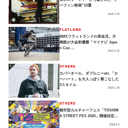
ーフィン映画”10選
2016.2.15
4
FLATLAND
4
BMXフラットランドの革命児。片
桐悠が大会初優勝「マイナビ Japa
n Cup ...
2023.5.10
5
OTHERS
5
カバーオール、ダブルニーetc.「カ
ーハート」を大人っぽく着こなした
3スタイル
2025.1.29
OTHERS
6
6
都市型カルチャーフェス「TOSHIM
A STREET FES 2026」開催決定...
2026.6.5