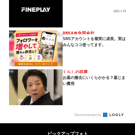
2021.1.15
DREAW合同会社
PR
PR
SNSアカウントを着実に成長。実は
みんなココ使ってます。
くらしの話題
PR
PR
お墓の撤去にいくらかかる？墓じま
い費用
Recommended by
ピックアップフォト