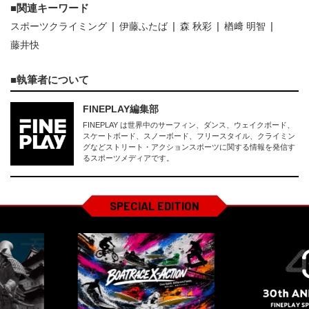
関連キーワード
スポーツクライミング
伊藤ふたば
森 秋彩
楢﨑 明智
藤井快
執筆者について
FINEPLAY編集部
FINEPLAY は世界中のサーフィン、ダンス、ウェイクボード、
スケートボード、スノーボード、フリースタイル、クライミン
グなどストリート・アクションスポーツに関する情報を発信す
るスポーツメディアです。
SPECIAL EDITION