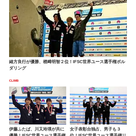
緒方良行が優勝、楢﨑明智２位！IFSC世界ユース選手権ボル
ダリング
CLIMB
伊藤ふたば、川又玲瑛が共に
女子表彰台独占、男子も３
優勝！IFSC世界ユース選手権
位！IFSC世界ユース選手権リ