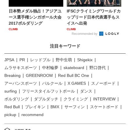
日本勢メダル独占！アジアユ
IFSCクライミングワールドカ
ース選手権シンガポール大会
ップリード日本代表選手もス
2017ボルダリング
イスへ出発
CLIMB
CLIMB
Recommended by
注目キーワード
JPSA
PR
レッドブル
野中生萌
Shigekix
ムラサキスポーツ
中村輪夢
skateboard
野口啓代
Breaking
GREENROOM
Red Bull BC One
アーバンスポーツ
パルクール
X GAMES
スノーボード
surfing
フリースタイルフットボール
ダンス
ボルダリング
ダブルダッチ
クライミング
INTERVIEW
Red Bull
ブレイキン
BMX
サーフィン
スケートボード
pickup
recommend