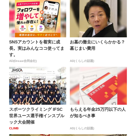
SNSアカウントを着実に成
お墓の撤去にいくらかかる？
長。実はみんなココ使ってま
墓じまい費用
す。
AD(Dreaw合同会社)
AD(くらしの話題)
スポーツクライミング IFSC
もらえる年金25万円以下の人
世界ユース選手権インスブル
が知るべき事
ック大会開催
CLIMB
AD(くらしの話題)