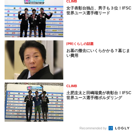
CLIMB
女子表彰台独占、男子も３位！IFSC
世界ユース選手権リード
[PR]くらしの話題
お墓の撤去にいくらかかる？墓じま
い費用
CLIMB
土肥圭太と田嶋瑞貴が表彰台！IFSC
世界ユース選手権ボルダリング
Recommended by