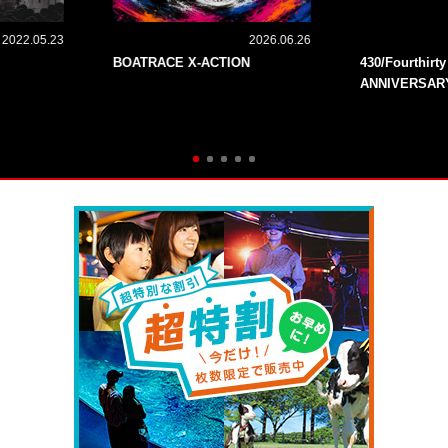
2022.05.23
2026.06.26
BOATRACE X-ACTION
430/Fourthirt
ANNIVERSAR