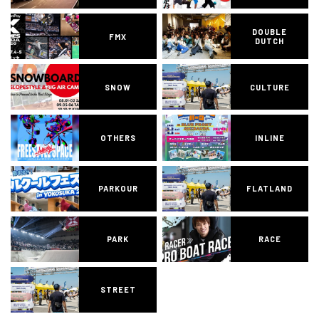
DOUBLE
FMX
DUTCH
SNOW
CULTURE
OTHERS
INLINE
PARKOUR
FLATLAND
PARK
RACE
STREET