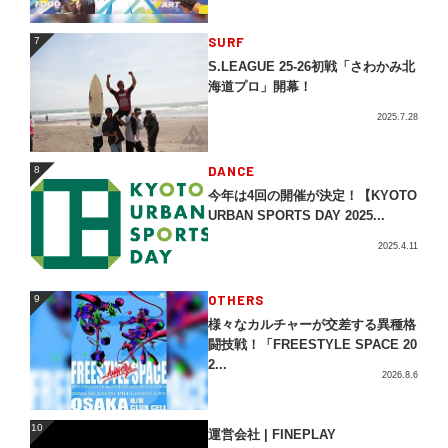
SURF
7
7
S.LEAGUE 25-26初戦「さわかみ北
海道プロ」開幕！
2025.7.28
DANCE
8
8
今年は4回の開催が決定！【KYOTO
URBAN SPORTS DAY 2025...
2025.4.11
OTHERS
9
9
様々なカルチャーが交差する異種格
闘技戦！「FREESTYLE SPACE 20
2...
2026.8.6
10
運営会社 | FINEPLAY
10