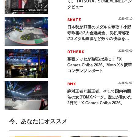
く。 TATSUYA / SOME≡LINEZイン
タビュー
SKATE
2026.07.10
日本勢が17個のメダルを奪取！小野
寺吟雲の2大会連続金、長谷川瑞穂
の3メダル獲得など数々の快挙をプ
レイバック「X Games Chiba
2026」
OTHERS
2026.07.09
幕張メッセが熱狂の渦に！「X
Games Chiba 2026」Moto X＆豪華
コンテンツレポート
BMX
2026.07.07
絶対王者と新王者、そして国内初開
催の女子BMXパーク。歴史が動いた
2日間「X Games Chiba 2026」
今、あなたにオススメ