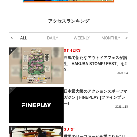
アクセスランキング
ALL
DAILY
WEEKLY
MONTHLY
1
OTHERS
1
白馬で新たなアウトドアフェスが誕
生「HAKUBA STOMP! FEST」を2
0...
2026.8.4
2
2
日本最大級のアクションスポーツマ
ガジン | FINEPLAY [ファインプレ
ー]
2021.1.15
3
SURF
3
世界のサーファーから愛された“サ