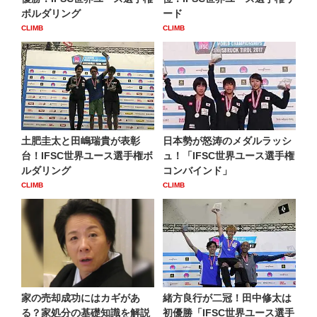
ボルダリング
ード
CLIMB
CLIMB
土肥圭太と田嶋瑞貴が表彰
日本勢が怒涛のメダルラッシ
台！IFSC世界ユース選手権ボ
ュ！「IFSC世界ユース選手権
ルダリング
コンバインド」
CLIMB
CLIMB
家の売却成功にはカギがあ
緒方良行が二冠！田中修太は
る？家処分の基礎知識を解説
初優勝「IFSC世界ユース選手