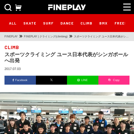
ALL
SKATE
SURF
DANCE
CLIMB
BMX
FREESTY
FINEPLAY
FINEPLAY | クライミング(climbing)
スポーツクライミング ユース日本代表がシン
ガポールへ出発
CLIMB
スポーツクライミング ユース日本代表がシンガポール
へ出発
2017.07.03
Facebook
LINE
Copy