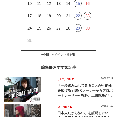
10
11
12
13
14
15
16
17
18
19
20
21
22
23
24
25
26
27
28
29
30
31
●今日 ○イベント開催日
編集部おすすめ記事
[PR] BMX
2026.07.17
「一歩踏み出してみることが可能性
を広げる」BMXレーサーからプロボ
ートレーサーへ転身。上田龍星が体
現する挑戦の軌跡
OTHERS
2026.07.12
日本人だから強い、を証明しにい