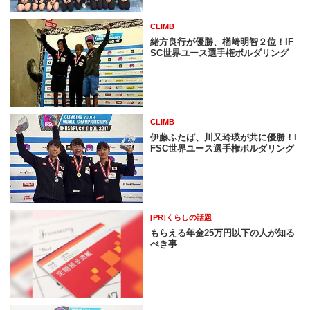
CLIMB
緒方良行が優勝、楢﨑明智２位！IF
SC世界ユース選手権ボルダリング
CLIMB
伊藤ふたば、川又玲瑛が共に優勝！I
FSC世界ユース選手権ボルダリング
[PR]くらしの話題
もらえる年金25万円以下の人が知る
べき事