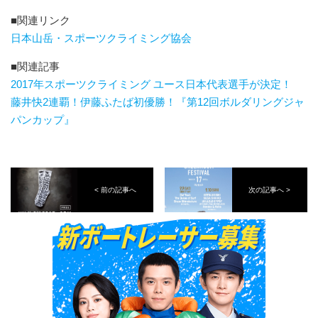
■関連リンク
日本山岳・スポーツクライミング協会
■関連記事
2017年スポーツクライミング ユース日本代表選手が決定！
藤井快2連覇！伊藤ふたば初優勝！『第12回ボルダリングジャ
パンカップ』
< 前の記事へ
次の記事へ >