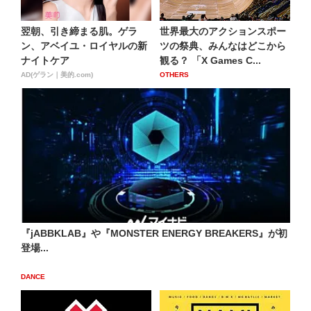
翌朝、引き締まる肌。ゲラ
世界最大のアクションスポー
ン、アベイユ・ロイヤルの新
ツの祭典、みんなはどこから
ナイトケア
観る？ 「X Games C...
AD(ゲラン｜美的.com)
OTHERS
『jABBKLAB』や『MONSTER ENERGY BREAKERS』が初
登場...
DANCE