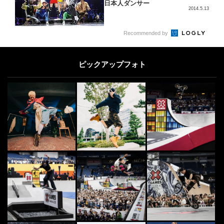
日本人ダンサー
2014.5.13
4
Recommended by
4
日本最大級のアクションスポーツマ
ガジン | FINEPLAY [ファインプレ
ー]
ピックアップフォト
2021.1.15
5
SURF
5
世界のサーファーから愛された“サ
ーフィン映画”10選
2016.2.15
CLIMB
6
6
全国のジュニアクライマーが日本一
を目指して激突！「第2回全国高校
生ボルダー競技大...
2026.7.31