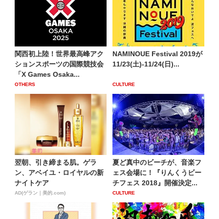
関西初上陸！世界最高峰アク
NAMINOUE Festival 2019が
ションスポーツの国際競技会
11/23(土)-11/24(日)...
「X Games Osaka...
OTHERS
CULTURE
翌朝、引き締まる肌。ゲラ
夏ど真中のビーチが、音楽フ
ン、アベイユ・ロイヤルの新
ェス会場に！『りんくうビー
ナイトケア
チフェス 2018』開催決定...
AD(ゲラン｜美的.com)
CULTURE