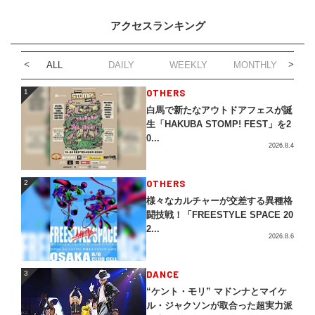
アクセスランキング
ALL
DAILY
WEEKLY
MONTHLY
1
OTHERS
1
白馬で新たなアウトドアフェスが誕
生「HAKUBA STOMP! FEST」を2
0...
2026.8.4
2
OTHERS
2
様々なカルチャーが交差する異種格
闘技戦！「FREESTYLE SPACE 20
2...
2026.8.6
3
DANCE
3
“ケント・モリ” マドンナとマイケ
ル・ジャクソンが取合った超実力派