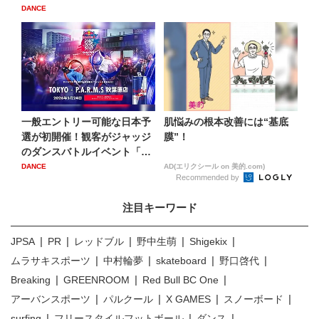
DANCE
一般エントリー可能な日本予
肌悩みの根本改善には“基底
選が初開催！観客がジャッジ
膜”！
のダンスバトルイベント「R
e...
DANCE
AD(エリクシール on 美的.com)
Recommended by
注目キーワード
JPSA
PR
レッドブル
野中生萌
Shigekix
ムラサキスポーツ
中村輪夢
skateboard
野口啓代
Breaking
GREENROOM
Red Bull BC One
アーバンスポーツ
パルクール
X GAMES
スノーボード
surfing
フリースタイルフットボール
ダンス