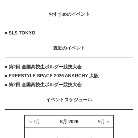
けた事業戦略を発...
2019.3.19
おすすめのイベント
エリクシール ON 美的.COM
PR
PR
肌再生の源にアプローチ！スキンケ
■ SLS TOKYO
ア科学者の次田哲也さんが案内
直近のイベント
エリクシール ON 美的.COM
PR
■ 第2回 全国高校生ボルダー競技大会
PR
肌悩みの根本改善には“基底膜”！
■ FREESTYLE SPACE 2026 ANARCHY 大阪
■ 第2回 全国高校生ボルダー競技大会
イベントスケジュール
« 7月
8月 2026
9月 »