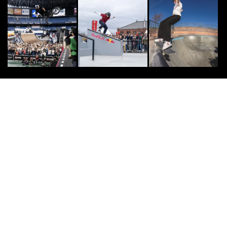
[PR] SKATE
7
7
スケートボードを始めよう！ 初心
者向け定番おすすめブランドコンプ
リート6選
2019.10.26
CLIMB
8
8
GoProがとらえたロッククライマー
が落下する瞬間
2014.6.10
SURF
9
9
「俺はサーフィンを“楽しみ”にした
い」出川三千男
2020.10.30
[PR] OTHERS
10
10
白馬観光開発が「白馬のオールシー
ズンマウンテンリゾート化 」に向