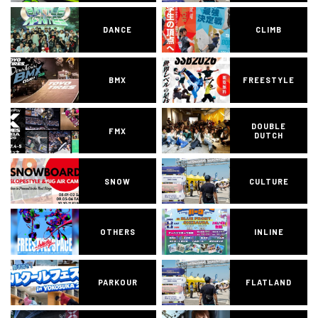
DANCE
CLIMB
BMX
FREESTYLE
DOUBLE
FMX
DUTCH
SNOW
CULTURE
OTHERS
INLINE
PARKOUR
FLATLAND