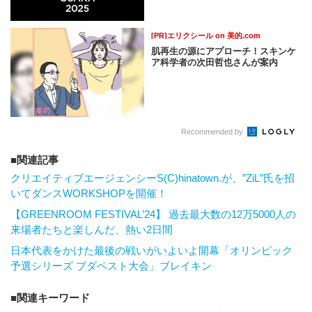
[PR]エリクシール on 美的.com
肌再生の源にアプローチ！スキンケ
ア科学者の次田哲也さんが案内
Recommended by
関連記事
クリエイティブエージェンシーS(C)hinatown.が、”ZiL”氏を招
いてダンスWORKSHOPを開催！
【GREENROOM FESTIVAL’24】 過去最大数の12万5000人の
来場者たちと楽しんだ、熱い2日間
日本代表をかけた最後の戦いがいよいよ開幕「オリンピック
予選シリーズ ブダペスト大会」ブレイキン
関連キーワード