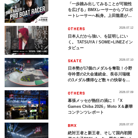
「一歩踏み出してみることが可能性
を広げる」BMXレーサーからプロボ
ートレーサーへ転身。上田龍星が体
現する挑戦の軌跡
OTHERS
2026.07.12
日本人だから強い、を証明しにい
く。 TATSUYA / SOME≡LINEZイン
タビュー
SKATE
2026.07.10
日本勢が17個のメダルを奪取！小野
寺吟雲の2大会連続金、長谷川瑞穂
の3メダル獲得など数々の快挙をプ
レイバック「X Games Chiba
2026」
OTHERS
2026.07.09
幕張メッセが熱狂の渦に！「X
Games Chiba 2026」Moto X＆豪華
コンテンツレポート
BMX
2026.07.07
絶対王者と新王者、そして国内初開