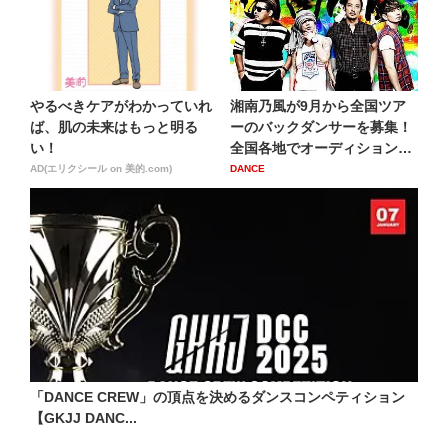
やるべきケアがわかっていれ
湘南乃風が9月から全国ツア
ば、肌の未来はもっと明る
ーのバックダンサーを募集！
い！
全国各地でオーディション
開...
AD(エリクシール on 美的.com)
DANCE
「DANCE CREW」の頂点を決めるダンスコンペティション
【GKJJ DANC...