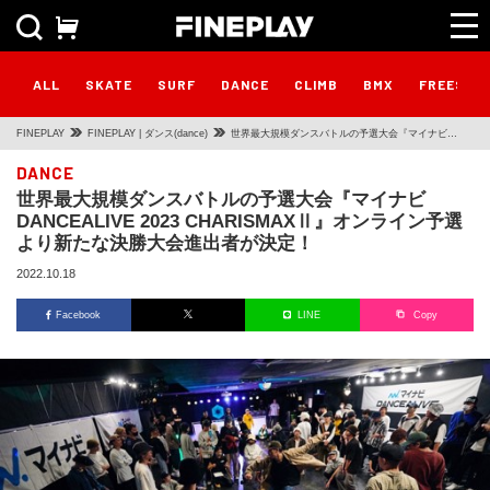
ALL
SKATE
SURF
DANCE
CLIMB
BMX
FREESTY
FINEPLAY
FINEPLAY | ダンス(dance)
世界最大規模ダンスバトルの予選大会『マイナビ
DANCEALIVE 2023 CHARISMAXⅡ』オンライン予選
DANCE
世界最大規模ダンスバトルの予選大会『マイナビ
より新たな決勝大会進出者が決定！
DANCEALIVE 2023 CHARISMAXⅡ』オンライン予選
より新たな決勝大会進出者が決定！
2022.10.18
Facebook
LINE
Copy