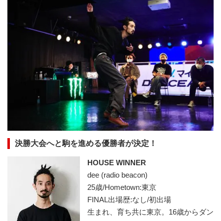
決勝大会へと駒を進める優勝者が決定！
HOUSE WINNER
dee (radio beacon)
25歳/Hometown:東京
FINAL出場歴:なし/初出場
生まれ、育ち共に東京。16歳からダン