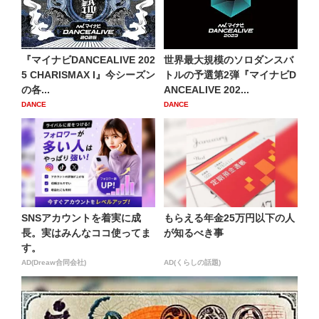
『マイナビDANCEALIVE 202
世界最大規模のソロダンスバ
5 CHARISMAX I』今シーズン
トルの予選第2弾『マイナビD
の各...
ANCEALIVE 202...
DANCE
DANCE
SNSアカウントを着実に成
もらえる年金25万円以下の人
長。実はみんなココ使ってま
が知るべき事
す。
AD(Dreaw合同会社)
AD(くらしの話題)