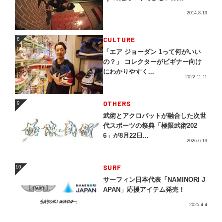
2014.8.19
CULTURE
8
8
「エア ジョーダン 1って何がいい
の？」 コレクターがビギナー向け
にわかりやすく...
2022.11.11
OTHERS
9
9
武術とアクロバットが融合した次世
代スポーツの祭典「極限武術202
6」が8月22日...
2026.6.19
SURF
10
10
サーフィン日本代表「NAMINORI J
APAN」応援アイテム発売！
2025.4.4