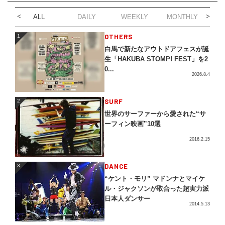
ALL
DAILY
WEEKLY
MONTHLY
1
OTHERS
1
白馬で新たなアウトドアフェスが誕
生「HAKUBA STOMP! FEST」を2
0...
2026.8.4
2
SURF
2
世界のサーファーから愛された“サ
ーフィン映画”10選
2016.2.15
3
DANCE
3
“ケント・モリ” マドンナとマイケ
ル・ジャクソンが取合った超実力派
日本人ダンサー
2014.5.13