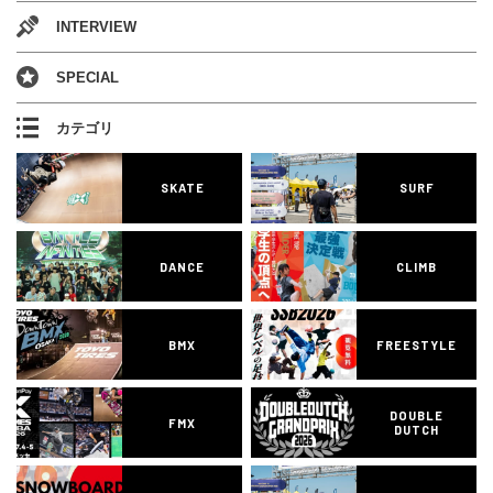
INTERVIEW
SPECIAL
カテゴリ
SKATE
SURF
DANCE
CLIMB
BMX
FREESTYLE
DOUBLE
FMX
DUTCH