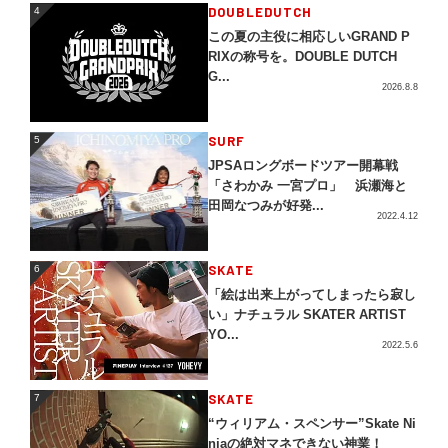
4
DOUBLEDUTCH
4
この夏の主役に相応しいGRAND P
RIXの称号を。DOUBLE DUTCH
G...
2026.8.8
5
SURF
5
JPSAロングボードツアー開幕戦
「さわかみ 一宮プロ」 浜瀬海と
田岡なつみが好発...
2022.4.12
SKATE
6
6
「絵は出来上がってしまったら寂し
い」ナチュラル SKATER ARTIST
YO...
2022.5.6
SKATE
7
7
“ウィリアム・スペンサー”Skate Ni
njaの絶対マネできない神業！