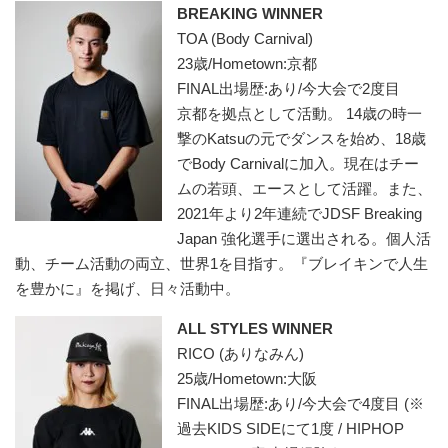
BREAKING WINNER
TOA (Body Carnival)
23歳/Hometown:京都
FINAL出場歴:あり/今大会で2度目
京都を拠点として活動。 14歳の時一
撃のKatsuの元でダンスを始め、18歳
でBody Carnivalに加入。現在はチー
ムの若頭、エースとして活躍。また、
2021年より2年連続でJDSF Breaking
Japan 強化選手に選出される。個人活
動、チーム活動の両立、世界1を目指す。『ブレイキンで人生
を豊かに』を掲げ、日々活動中。
ALL STYLES WINNER
RICO (ありなみん)
25歳/Hometown:大阪
FINAL出場歴:あり/今大会で4度目 (※
過去KIDS SIDEにて1度 / HIPHOP