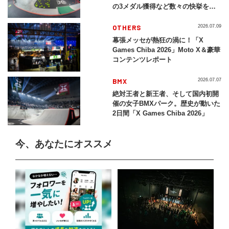
の3メダル獲得など数々の快挙をプ
レイバック「X Games Chiba
2026」
OTHERS
2026.07.09
幕張メッセが熱狂の渦に！「X
Games Chiba 2026」Moto X＆豪華
コンテンツレポート
BMX
2026.07.07
絶対王者と新王者、そして国内初開
催の女子BMXパーク。歴史が動いた
2日間「X Games Chiba 2026」
今、あなたにオススメ