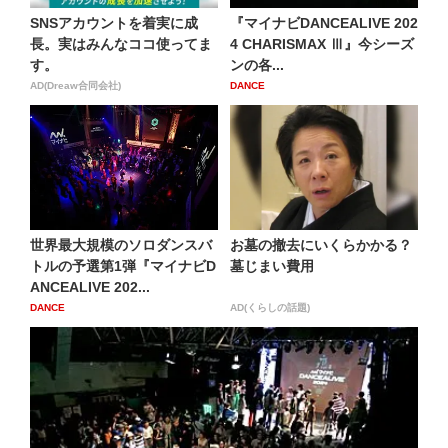
SNSアカウントを着実に成
『マイナビDANCEALIVE 202
長。実はみんなココ使ってま
4 CHARISMAX Ⅲ』今シーズ
す。
ンの各...
AD(Dreaw合同会社)
DANCE
世界最大規模のソロダンスバ
お墓の撤去にいくらかかる？
トルの予選第1弾『マイナビD
墓じまい費用
ANCEALIVE 202...
DANCE
AD(くらしの話題)