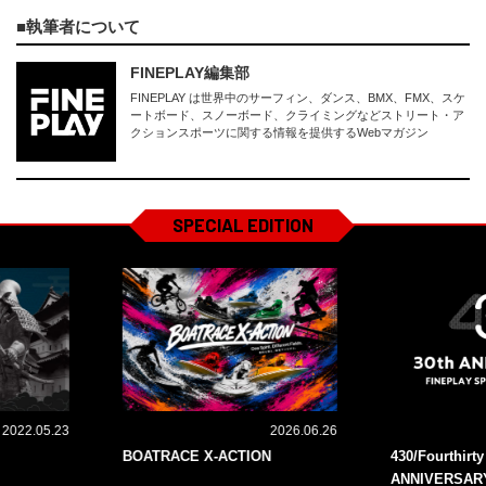
執筆者について
FINEPLAY編集部
FINEPLAY は世界中のサーフィン、ダンス、BMX、FMX、スケ
ートボード、スノーボード、クライミングなどストリート・ア
クションスポーツに関する情報を提供するWebマガジン
SPECIAL EDITION
2022.05.23
2026.06.26
BOATRACE X-ACTION
430/Fourthirt
ANNIVERSAR