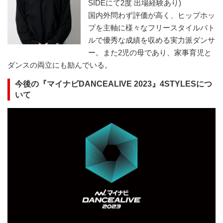
SIDEにて2度 出場経験あり)
国内外問わず評価が高く、ヒップホッ
プを主軸に様々なフリースタイルバト
ルで優秀な成績を収める実力派ダンサ
ー。また2児の母であり、家事育児と
ダンスの両立にも励んでいる。
今後の『マイナビDANCEALIVE 2023』4STYLESにつ
いて