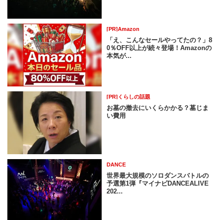
[PR]Amazon
「え、こんなセールやってたの？」8
0％OFF以上が続々登場！Amazonの
本気が...
[PR]くらしの話題
お墓の撤去にいくらかかる？墓じま
い費用
DANCE
世界最大規模のソロダンスバトルの
予選第1弾『マイナビDANCEALIVE
202...