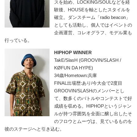
スを始め、LOCKING/SOULなどを経
験後、HOUSEを軸としたスタイルを
確立。ダンスチーム「radio beacon」
としても活動し、個人ではイベントの
企画運営、コレオグラフ、モデル業も
行っている。
HIPHOP WINNER
TakE/SlasH (GROOVIN/SLASH /
KØFUN DA HYPE)
34歳/Hometown:兵庫
FINAL出場歴:あり/今大会で2度目
GROOVIN/SLASHのメンバーとし
て、数多くのバトルやコンテストで好
成績を収める。HIPHOPというジャン
ルが持つ雰囲気を全面に醸し出したそ
のフロウとムーヴは、見ているものを
彼のステージへと引き込む。