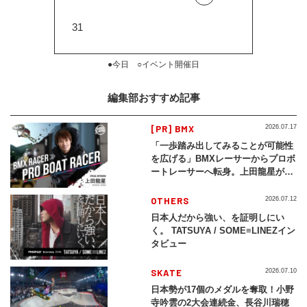
31
●今日 ○イベント開催日
編集部おすすめ記事
[PR] BMX
2026.07.17
「一歩踏み出してみることが可能性
を広げる」BMXレーサーからプロボ
ートレーサーへ転身。上田龍星が体
現する挑戦の軌跡
OTHERS
2026.07.12
日本人だから強い、を証明しにい
く。 TATSUYA / SOME≡LINEZイン
タビュー
SKATE
2026.07.10
日本勢が17個のメダルを奪取！小野
寺吟雲の2大会連続金、長谷川瑞穂