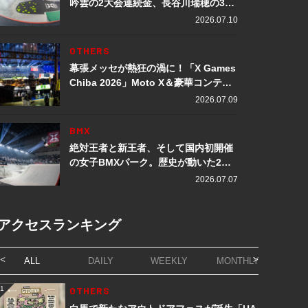
吟雲の2大会連続金、長谷川瑞穂の3メ
ダル獲得など数々の快挙をプレイバッ
2026.07.10
ク「X Games Chiba 2026」
OTHERS
幕張メッセが熱狂の渦に！「X Games
Chiba 2026」Moto X＆豪華コンテン
ツレポート
2026.07.09
BMX
絶対王者と新王者、そして国内初開催
の女子BMXパーク。歴史が動いた2日
間「X Games Chiba 2026」
2026.07.07
アクセスランキング
ALL
DAILY
WEEKLY
MONTHLY
1
OTHERS
1