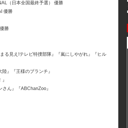
 FINAL（日本全国最終予選） 優勝
I 優勝
 優勝
界まる見え!テレビ特捜部隊』『嵐にしやがれ』『ヒル
陸』『王様のブランチ』
！』
』『ABChanZoo』