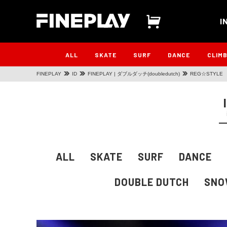
I
ALL
SKATE
SURF
DANCE
CLIM
FINEPLAY
ID
FINEPLAY | ダブルダッチ(doubledutch)
REG☆STYLE
ALL
SKATE
SURF
DANCE
DOUBLE DUTCH
SNO