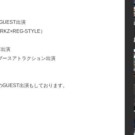
／GUEST出演
KZ×REG-STYLE）
T出演
ブースアトラクション出演
GUEST出演もしております。