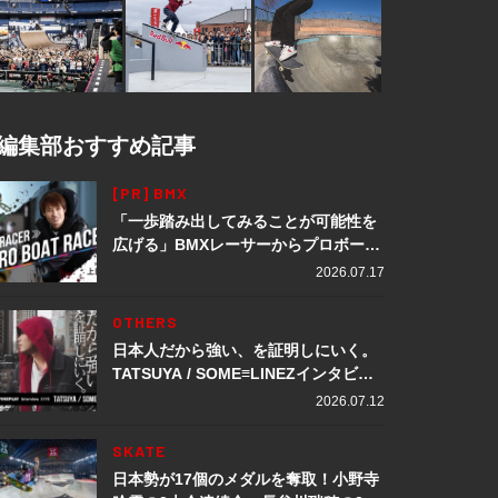
編集部おすすめ記事
[PR] BMX
「一歩踏み出してみることが可能性を
広げる」BMXレーサーからプロボート
レーサーへ転身。上田龍星が体現する
2026.07.17
挑戦の軌跡
OTHERS
日本人だから強い、を証明しにいく。
TATSUYA / SOME≡LINEZインタビュ
ー
2026.07.12
SKATE
日本勢が17個のメダルを奪取！小野寺