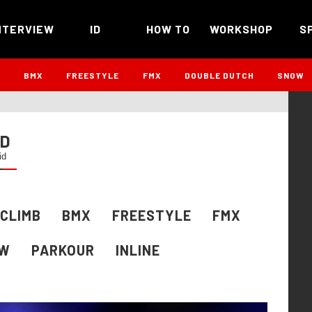
NTERVIEW
ID
HOW TO
WORKSHOP
S
B
BMX
FREESTYLE
FMX
DOUBLE DUTCH
SNOW
ID
id
CLIMB
BMX
FREESTYLE
FMX
W
PARKOUR
INLINE