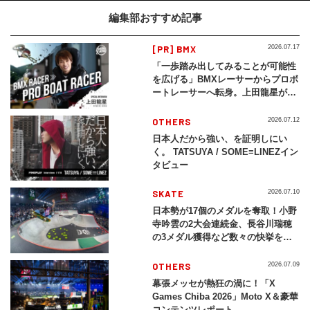
編集部おすすめ記事
[PR] BMX
2026.07.17
「一歩踏み出してみることが可能性
を広げる」BMXレーサーからプロボ
ートレーサーへ転身。上田龍星が体
現する挑戦の軌跡
OTHERS
2026.07.12
日本人だから強い、を証明しにい
く。 TATSUYA / SOME≡LINEZイン
タビュー
SKATE
2026.07.10
日本勢が17個のメダルを奪取！小野
寺吟雲の2大会連続金、長谷川瑞穂
の3メダル獲得など数々の快挙をプ
レイバック「X Games Chiba
2026」
OTHERS
2026.07.09
幕張メッセが熱狂の渦に！「X
Games Chiba 2026」Moto X＆豪華
コンテンツレポート