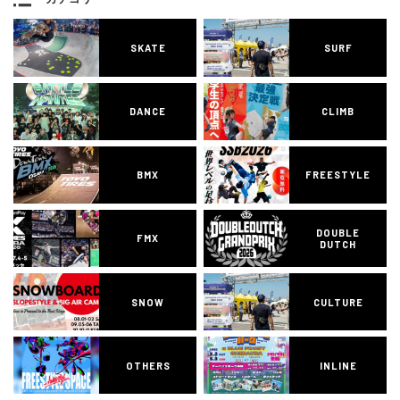
SKATE
SURF
DANCE
CLIMB
BMX
FREESTYLE
DOUBLE
FMX
DUTCH
SNOW
CULTURE
OTHERS
INLINE