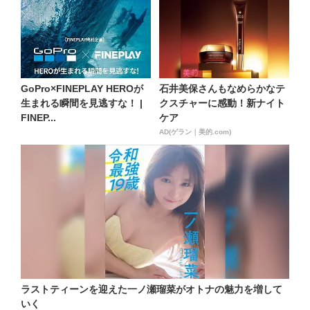
GoPro×FINEPLAY HEROが
石井美保さんもなめらかなテ
生まれる瞬間を見逃すな！ |
クスチャーに感動！新ナイト
FINEP...
ケア
AD(ゲラン｜美的.com)
ラストティーンを迎えた一ノ瀬瑠菜がオトナの魅力を増して
いく