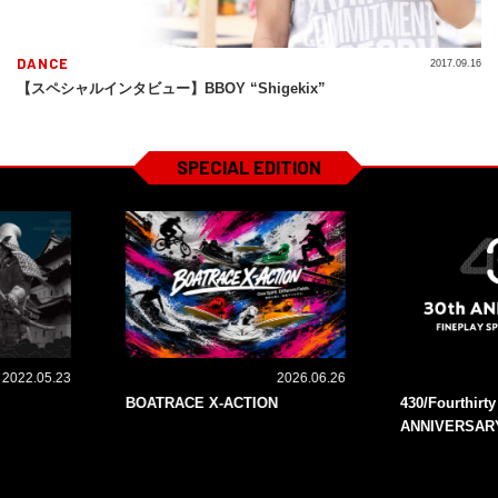
DANCE
2017.09.16
【スペシャルインタビュー】BBOY “Shigekix”
SPECIAL EDITION
2022.05.23
2026.06.26
BOATRACE X-ACTION
430/Fourthirt
ANNIVERSAR