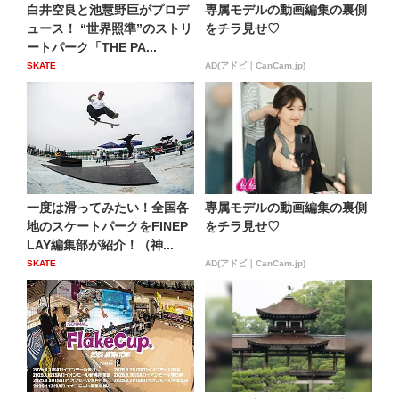
白井空良と池慧野巨がプロデ
専属モデルの動画編集の裏側
ュース！ “世界照準”のストリ
をチラ見せ♡
ートパーク「THE PA...
SKATE
AD(アドビ｜CanCam.jp)
一度は滑ってみたい！全国各
専属モデルの動画編集の裏側
地のスケートパークをFINEP
をチラ見せ♡
LAY編集部が紹介！（神...
SKATE
AD(アドビ｜CanCam.jp)