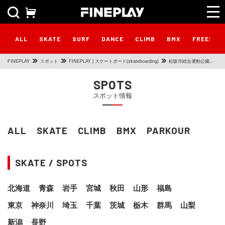
ALL
SKATE
SURF
DANCE
CLIMB
BMX
FREESTY
FINEPLAY
スポット
FINEPLAY | スケートボード(skateboarding)
松阪市総合運動公園ス
ケートパーク
SPOTS
スポット情報
ALL
SKATE
CLIMB
BMX
PARKOUR
SKATE / SPOTS
北海道
青森
岩手
宮城
秋田
山形
福島
東京
神奈川
埼玉
千葉
茨城
栃木
群馬
山梨
新潟
長野