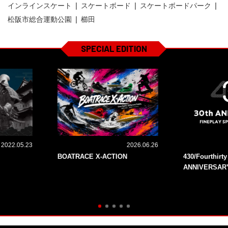
インラインスケート
スケートボード
スケートボードパーク
松阪市総合運動公園
櫛田
SPECIAL EDITION
2022.05.23
2026.06.26
BOATRACE X-ACTION
430/Fourthirt
ANNIVERSAR