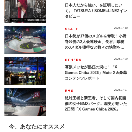
日本人だから強い、を証明しにい
く。 TATSUYA / SOME≡LINEZイン
タビュー
SKATE
2026.07.10
日本勢が17個のメダルを奪取！小野
寺吟雲の2大会連続金、長谷川瑞穂
の3メダル獲得など数々の快挙をプ
レイバック「X Games Chiba
2026」
OTHERS
2026.07.09
幕張メッセが熱狂の渦に！「X
Games Chiba 2026」Moto X＆豪華
コンテンツレポート
BMX
2026.07.07
絶対王者と新王者、そして国内初開
催の女子BMXパーク。歴史が動いた
2日間「X Games Chiba 2026」
今、あなたにオススメ