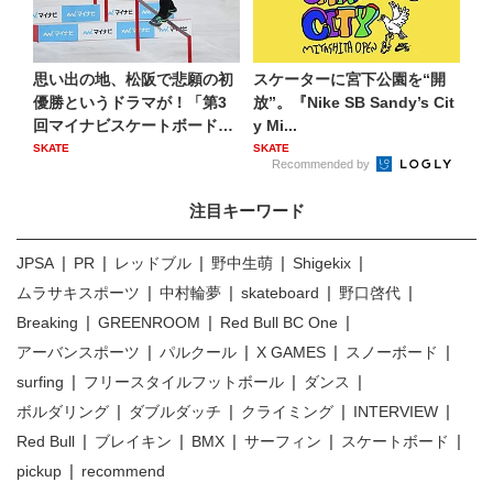
思い出の地、松阪で悲願の初
スケーターに宮下公園を“開
優勝というドラマが！「第3
放”。『Nike SB Sandy’s Cit
回マイナビスケートボード日
y Mi...
本...
SKATE
SKATE
Recommended by
注目キーワード
JPSA
PR
レッドブル
野中生萌
Shigekix
ムラサキスポーツ
中村輪夢
skateboard
野口啓代
Breaking
GREENROOM
Red Bull BC One
アーバンスポーツ
パルクール
X GAMES
スノーボード
surfing
フリースタイルフットボール
ダンス
ボルダリング
ダブルダッチ
クライミング
INTERVIEW
Red Bull
ブレイキン
BMX
サーフィン
スケートボード
pickup
recommend