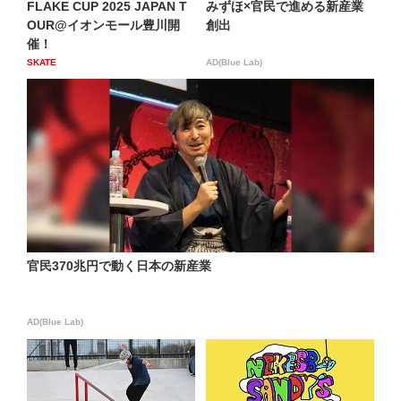
FLAKE CUP 2025 JAPAN T
みずほ×官民で進める新産業
OUR@イオンモール豊川開
創出
催！
SKATE
AD(Blue Lab)
官民370兆円で動く日本の新産業
AD(Blue Lab)