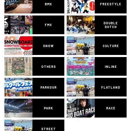
BMX
FREESTYLE
DOUBLE
FMX
DUTCH
SNOW
CULTURE
OTHERS
INLINE
PARKOUR
FLATLAND
PARK
RACE
STREET