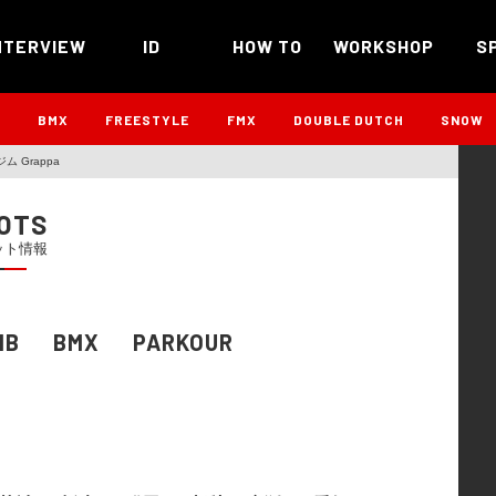
NTERVIEW
ID
HOW TO
WORKSHOP
S
B
BMX
FREESTYLE
FMX
DOUBLE DUTCH
SNOW
 Grappa
OTS
ット情報
MB
BMX
PARKOUR