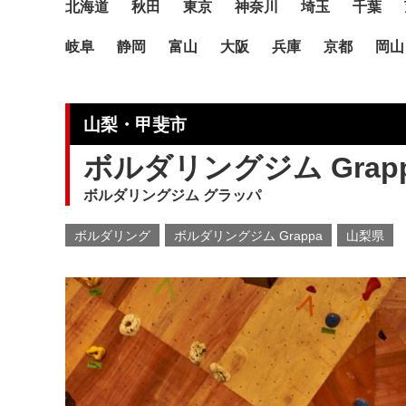
北海道
秋田
東京
神奈川
埼玉
千葉
岐阜
静岡
富山
大阪
兵庫
京都
岡山
山梨・甲斐市
ボルダリングジム Grap
ボルダリングジム グラッパ
ボルダリング
ボルダリングジム Grappa
山梨県