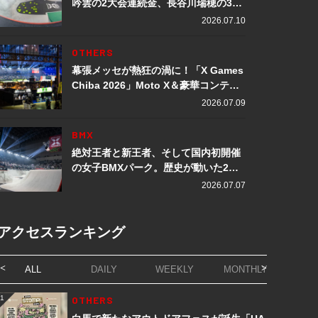
吟雲の2大会連続金、長谷川瑞穂の3メ
ダル獲得など数々の快挙をプレイバッ
2026.07.10
ク「X Games Chiba 2026」
OTHERS
幕張メッセが熱狂の渦に！「X Games
Chiba 2026」Moto X＆豪華コンテン
ツレポート
2026.07.09
BMX
絶対王者と新王者、そして国内初開催
の女子BMXパーク。歴史が動いた2日
間「X Games Chiba 2026」
2026.07.07
アクセスランキング
ALL
DAILY
WEEKLY
MONTHLY
1
OTHERS
1