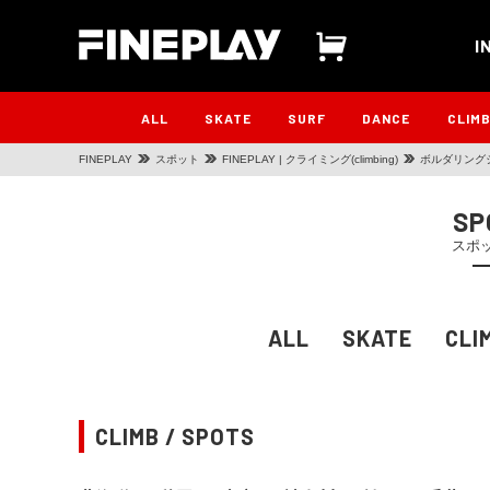
I
ALL
SKATE
SURF
DANCE
CLIM
FINEPLAY
スポット
FINEPLAY | クライミング(climbing)
ボルダリングジム
SP
スポ
ALL
SKATE
CLI
CLIMB / SPOTS