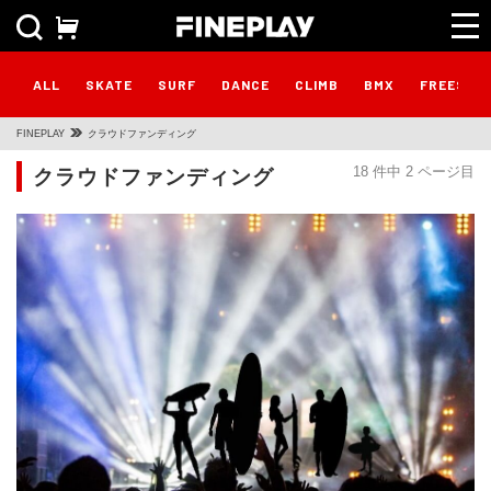
ALL
SKATE
SURF
DANCE
CLIMB
BMX
FREESTY
FINEPLAY
クラウドファンディング
クラウドファンディング
18 件中 2 ページ目