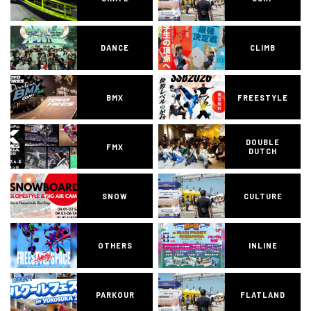
DANCE
CLIMB
BMX
FREESTYLE
DOUBLE
FMX
DUTCH
SNOW
CULTURE
OTHERS
INLINE
PARKOUR
FLATLAND