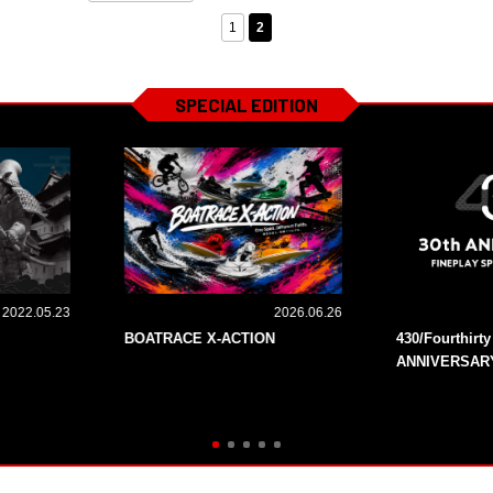
1
2
SPECIAL EDITION
2022.05.23
2026.06.26
BOATRACE X-ACTION
430/Fourthirt
ANNIVERSAR