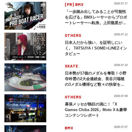
[PR] BMX
2026.07.17
「一歩踏み出してみることが可能性
を広げる」BMXレーサーからプロボ
ートレーサーへ転身。上田龍星が体
現する挑戦の軌跡
OTHERS
2026.07.12
日本人だから強い、を証明しにい
く。 TATSUYA / SOME≡LINEZイン
タビュー
SKATE
2026.07.10
日本勢が17個のメダルを奪取！小野
寺吟雲の2大会連続金、長谷川瑞穂
の3メダル獲得など数々の快挙をプ
レイバック「X Games Chiba
2026」
OTHERS
2026.07.09
幕張メッセが熱狂の渦に！「X
Games Chiba 2026」Moto X＆豪華
コンテンツレポート
BMX
2026.07.07