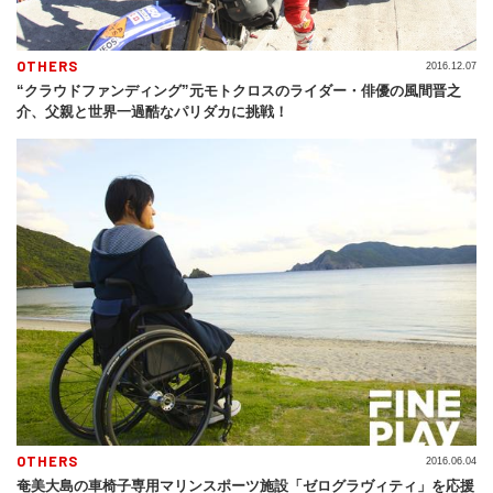
OTHERS
2016.12.07
“クラウドファンディング”元モトクロスのライダー・俳優の風間晋之
介、父親と世界一過酷なパリダカに挑戦！
OTHERS
2016.06.04
奄美大島の車椅子専用マリンスポーツ施設「ゼログラヴィティ」を応援