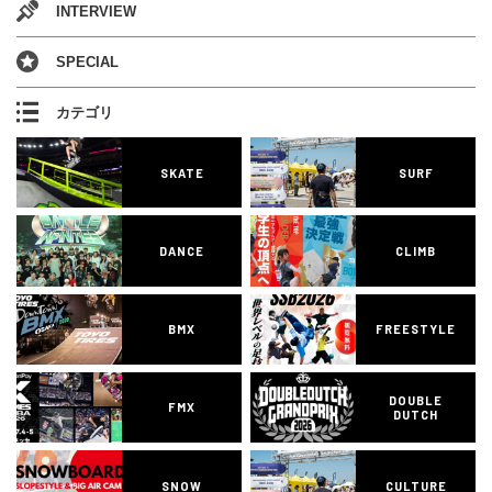
INTERVIEW
SPECIAL
カテゴリ
SKATE
SURF
DANCE
CLIMB
BMX
FREESTYLE
DOUBLE
FMX
DUTCH
SNOW
CULTURE