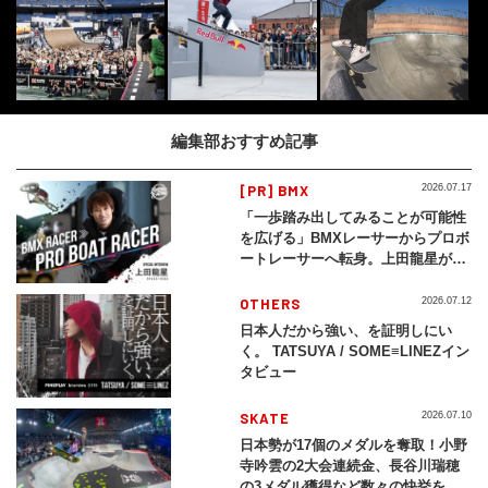
編集部おすすめ記事
[PR] BMX
2026.07.17
「一歩踏み出してみることが可能性
を広げる」BMXレーサーからプロボ
ートレーサーへ転身。上田龍星が体
現する挑戦の軌跡
OTHERS
2026.07.12
日本人だから強い、を証明しにい
く。 TATSUYA / SOME≡LINEZイン
タビュー
SKATE
2026.07.10
日本勢が17個のメダルを奪取！小野
寺吟雲の2大会連続金、長谷川瑞穂
の3メダル獲得など数々の快挙をプ