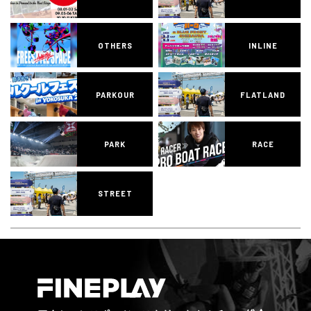
OTHERS
INLINE
PARKOUR
FLATLAND
PARK
RACE
STREET