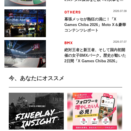
レイバック「X Games Chiba
2026」
OTHERS
2026.07.09
幕張メッセが熱狂の渦に！「X
Games Chiba 2026」Moto X＆豪華
コンテンツレポート
BMX
2026.07.07
絶対王者と新王者、そして国内初開
催の女子BMXパーク。歴史が動いた
2日間「X Games Chiba 2026」
今、あなたにオススメ