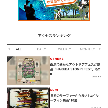
アクセスランキング
ALL
DAILY
WEEKLY
MONTHLY
1
OTHERS
1
白馬で新たなアウトドアフェスが誕
生「HAKUBA STOMP! FEST」を2
0...
2026.8.4
2
SURF
2
世界のサーファーから愛された“サ
ーフィン映画”10選
2016.2.15