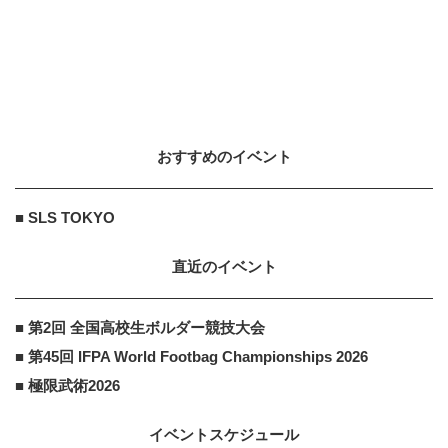
2025.12.30
SURF
10
10
“エディ・アイカウ・メモリアル”世
界最大の波で争う伝説的 ビッグウ
ェーブ・コンテ...
2014.11.19
おすすめのイベント
住友生命福祉文化財団
PR
PR
おとなとこどもの対話で生まれる、
■ SLS TOKYO
「個」を尊重した社会づくり
直近のイベント
KEEPERSECURITY
PR
■ 第2回 全国高校生ボルダー競技大会
PR
事例から学ぶ『特権アクセス管理』
■ 第45回 IFPA World Footbag Championships 2026
■ 極限武術2026
イベントスケジュール