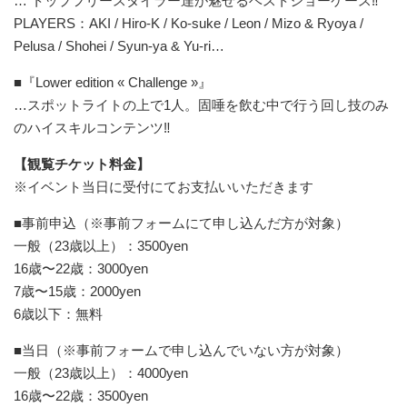
… トップフリースタイラー達が魅せるベストショーケース‼︎
PLAYERS：AKI / Hiro-K / Ko-suke / Leon / Mizo & Ryoya /
Pelusa / Shohei / Syun-ya & Yu-ri…
■『Lower edition « Challenge »』
…スポットライトの上で1人。固唾を飲む中で行う回し技のみ
のハイスキルコンテンツ‼︎
【観覧チケット料金】
※イベント当日に受付にてお支払いいただきます
■事前申込（※事前フォームにて申し込んだ方が対象）
一般（23歳以上）：3500yen
16歳〜22歳：3000yen
7歳〜15歳：2000yen
6歳以下：無料
■当日（※事前フォームで申し込んでいない方が対象）
一般（23歳以上）：4000yen
16歳〜22歳：3500yen