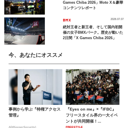
Games Chiba 2026」Moto X＆豪華
コンテンツレポート
BMX
2026.07.07
絶対王者と新王者、そして国内初開
催の女子BMXパーク。歴史が動いた
2日間「X Games Chiba 2026」
今、あなたにオススメ
事例から学ぶ『特権アクセス
『Eyes on me』×『IFBC』
管理』
フリースタイル界の一大イベ
ントが共同開催！...
AD(KeeperSecurity)
FREESTYLE