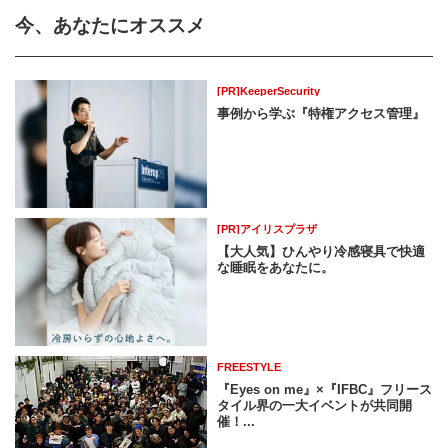
今、あなたにオススメ
[PR]KeeperSecurity
事例から学ぶ『特権アクセス管理』
[PR]アイリスプラザ
【大人気】ひんやり冷感寝具で快適
な睡眠をあなたに。
FREESTYLE
『Eyes on me』×『IFBC』フリース
タイル界の一大イベントが共同開
催！...