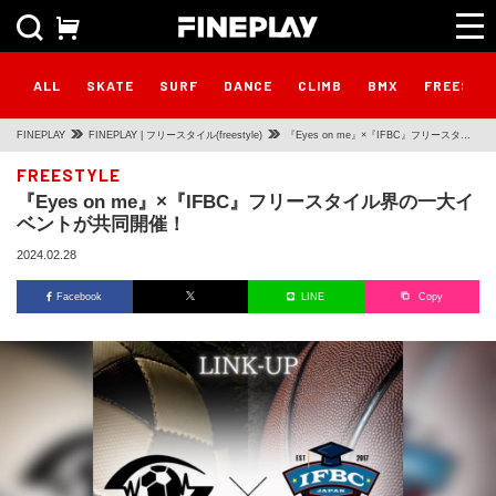
ALL
SKATE
SURF
DANCE
CLIMB
BMX
FREESTY
FINEPLAY
FINEPLAY | フリースタイル(freestyle)
『Eyes on me』×『IFBC』フリースタイ
ル界の一大イベントが共同開催！
FREESTYLE
『Eyes on me』×『IFBC』フリースタイル界の一大イ
ベントが共同開催！
2024.02.28
Facebook
LINE
Copy