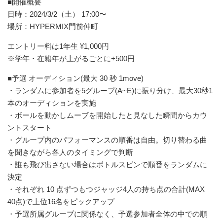
■開催概要
日時：2024/3/2（土） 17:00〜
場所：HYPERMIX門前仲町
エントリー料は1年生 ¥1,000円
※学年・在籍年が上がるごとに+500円
■予選 オーディション(最大 30 秒 1move)
・ランダムに参加者を5グループ(A~E)に振り分け、最大30秒1
本のオーディションを実施
・ボールを動かしムーブを開始したと見なした瞬間からカウ
ントスタート
・グループ内のパフォーマンスの順番は自由。切り替わる曲
を聞きながら各人のタイミングで判断
・誰も飛び出さない場合はボトルスピンで順番をランダムに
決定
・それぞれ 10 点ずつもつジャッジ4人の持ち点の合計(MAX
40点)で上位16名をピックアップ
・予選所属グループに関係なく、予選参加者全体の中での順