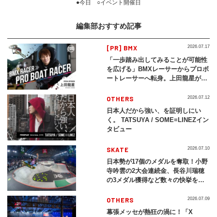
●今日 ○イベント開催日
編集部おすすめ記事
[PR] BMX
2026.07.17
「一歩踏み出してみることが可能性
を広げる」BMXレーサーからプロボ
ートレーサーへ転身。上田龍星が体
現する挑戦の軌跡
OTHERS
2026.07.12
日本人だから強い、を証明しにい
く。 TATSUYA / SOME≡LINEZイン
タビュー
SKATE
2026.07.10
日本勢が17個のメダルを奪取！小野
寺吟雲の2大会連続金、長谷川瑞穂
の3メダル獲得など数々の快挙をプ
レイバック「X Games Chiba
2026」
OTHERS
2026.07.09
幕張メッセが熱狂の渦に！「X