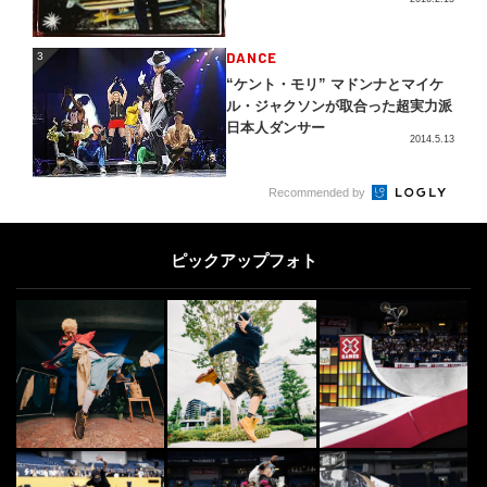
3
DANCE
3
“ケント・モリ” マドンナとマイケ
ル・ジャクソンが取合った超実力派
日本人ダンサー
2014.5.13
4
Recommended by
SURF
4
JPSAロングボードツアー開幕戦
「さわかみ 一宮プロ」 浜瀬海と
ピックアップフォト
田岡なつみが好発...
2022.4.12
5
SKATE
5
「絵は出来上がってしまったら寂し
い」ナチュラル SKATER ARTIST
YO...
2022.5.6
SKATE
6
6