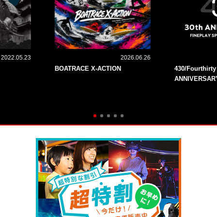
2022.05.23
2026.06.26
BOATRACE X-ACTION
430/Fourthirt
ANNIVERSAR