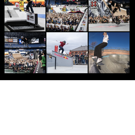
“ウィリアム・スペンサー”Skate Ni
njaの絶対マネできない神業！
2014.8.19
DOUBLEDUTCH
7
7
この夏の主役に相応しいGRAND P
RIXの称号を。DOUBLE DUTCH
G...
2026.8.8
SURF
8
8
サーフィン日本代表「NAMINORI J
APAN」応援アイテム発売！
2025.4.4
SURF
9
9
トッププロであり、シェイパーであ
るという挑戦。川瀬心那が切り拓く
現在地