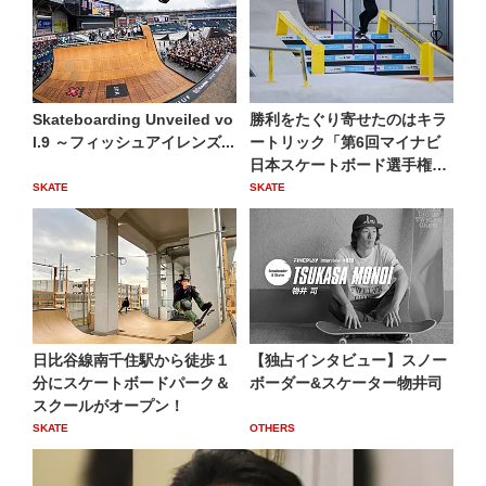
Skateboarding Unveiled vo
勝利をたぐり寄せたのはキラ
l.9 ～フィッシュアイレンズ...
ートリック「第6回マイナビ
日本スケートボード選手権大
会...
SKATE
SKATE
日比谷線南千住駅から徒歩１
【独占インタビュー】スノー
分にスケートボードパーク＆
ボーダー&スケーター物井司
スクールがオープン！
SKATE
OTHERS