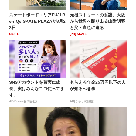
スケートボードエリアFUJI B
元祖ストリートの系譜。大阪
erriQs SKATE PLAZAが8⽉2
から世界へ躍り出る山附明夢
3⽇...
と父・直也に迫る
SKATE
[PR] SKATE
SNSアカウントを着実に成
もらえる年金25万円以下の人
長。実はみんなココ使ってま
が知るべき事
す。
AD(Dreaw合同会社)
AD(くらしの話題)