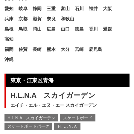
愛知
岐阜
静岡
三重
富山
石川
福井
大阪
兵庫
京都
滋賀
奈良
和歌山
島根
鳥取
岡山
広島
山口
徳島
香川
愛媛
高知
福岡
佐賀
長崎
熊本
大分
宮崎
鹿児島
沖縄
東京・江東区青海
H.L.N.A スカイガーデン
エイチ・エル・エヌ・エー スカイガーデン
H.L.N.A スカイガーデン
スケートボード
スケートボードパーク
Ｈ.Ｌ.Ｎ.Ａ