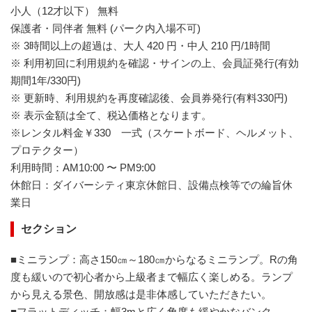
小人（12才以下） 無料
保護者・同伴者 無料 (パーク内入場不可)
※ 3時間以上の超過は、大人 420 円・中人 210 円/1時間
※ 利用初回に利用規約を確認・サインの上、会員証発行(有効
期間1年/330円)
※ 更新時、利用規約を再度確認後、会員券発行(有料330円)
※ 表示金額は全て、税込価格となります。
※レンタル料金￥330 一式（スケートボード、ヘルメット、
プロテクター）
利用時間：AM10:00 〜 PM9:00
休館日：ダイバーシティ東京休館日、設備点検等での綸旨休
業日
セクション
■ミニランプ：高さ150㎝～180㎝からなるミニランプ。Rの角
度も緩いので初心者から上級者まで幅広く楽しめる。ランプ
から見える景色、開放感は是非体感していただきたい。
■フラットディッチ：幅3mと広く角度も緩やかなバンク。