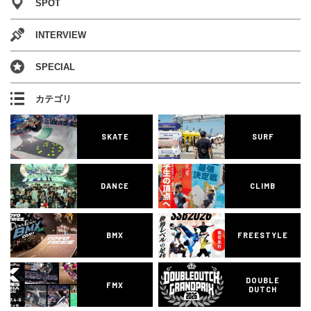
SPOT
INTERVIEW
SPECIAL
カテゴリ
SKATE
SURF
DANCE
CLIMB
BMX
FREESTYLE
DOUBLE
FMX
DUTCH