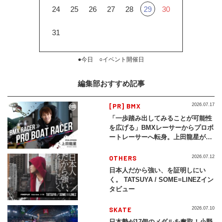
24
25
26
27
28
29
30
31
●今日 ○イベント開催日
編集部おすすめ記事
[PR] BMX
2026.07.17
「一歩踏み出してみることが可能性
を広げる」BMXレーサーからプロボ
ートレーサーへ転身。上田龍星が体
現する挑戦の軌跡
OTHERS
2026.07.12
日本人だから強い、を証明しにい
く。 TATSUYA / SOME≡LINEZイン
タビュー
SKATE
2026.07.10
日本勢が17個のメダルを奪取！小野