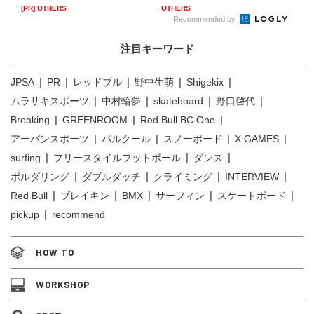
[PR] OTHERS
OTHERS
Recommended by
注目キーワード
JPSA
PR
レッドブル
野中生萌
Shigekix
ムラサキスポーツ
中村輪夢
skateboard
野口啓代
Breaking
GREENROOM
Red Bull BC One
アーバンスポーツ
パルクール
スノーボード
X GAMES
surfing
フリースタイルフットボール
ダンス
ボルダリング
ダブルダッチ
クライミング
INTERVIEW
Red Bull
ブレイキン
BMX
サーフィン
スケートボード
pickup
recommend
HOW TO
WORKSHOP