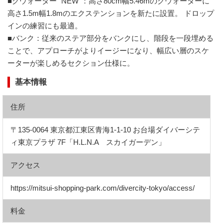
■クウォーター "NEW"：高さ80cm幅5.46mのクウォーターに
高さ1.5m幅1.8mのエクステンションを新たに設置。 ドロップ
インの練習にも最適。
■バンク：従来のステア部分をバンクにし、階段を一段埋める
ことで、アプローチがよりイージーになり、幅広い層のスケ
ーターが楽しめるセクション仕様に。
基本情報
住所
〒135-0064 東京都江東区青海1-1-10 お台場ダイバーシテ
ィ東京プラザ 7F「H.L.N.A スカイガーデン」
アクセス
https://mitsui-shopping-park.com/divercity-tokyo/access/
料金