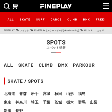
ALL
SKATE
SURF
DANCE
CLIMB
BMX
FREESTY
FINEPLAY
スポット
FINEPLAY | スケートボード(skateboarding)
H.L.N.A スカイガー
デン
SPOTS
スポット情報
ALL
SKATE
CLIMB
BMX
PARKOUR
SKATE / SPOTS
北海道
青森
岩手
宮城
秋田
山形
福島
東京
神奈川
埼玉
千葉
茨城
栃木
群馬
山梨
新潟
長野