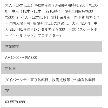
大人（16才以上） ¥420/時間（3時間利用時¥1,260→¥1,05
0） 中人（13才〜15才） ¥210/時間（3時間利用時¥630→
¥530）） 小人（12才以下） 無料 保護者・同伴者 無料 (パ
ーク内入場不可) ※ 3時間以上の超過は、大人 420 円・中
人 210 円/1時間※レンタル料金￥330 一式（スケートボ
ード、ヘルメット、プロテクター）
営業時間
AM10:00 〜 PM9:00
定休日
ダイバーシティ東京休館日、設備点検等での綸旨休業日
TEL
03-5579-6991