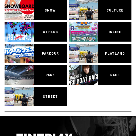
SNOW
CULTURE
OTHERS
INLINE
PARKOUR
FLATLAND
PARK
RACE
STREET