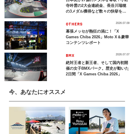
寺吟雲の2大会連続金、長谷川瑞穂
の3メダル獲得など数々の快挙をプ
レイバック「X Games Chiba
2026」
OTHERS
2026.07.09
幕張メッセが熱狂の渦に！「X
Games Chiba 2026」Moto X＆豪華
コンテンツレポート
BMX
2026.07.07
絶対王者と新王者、そして国内初開
催の女子BMXパーク。歴史が動いた
2日間「X Games Chiba 2026」
今、あなたにオススメ