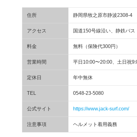
住所
静岡県牧之原市静波2308-4
アクセス
国道150号線沿い、静鉄バ
料金
無料（保険代300円）
営業時間
平日10:00〜20:00、土日祝9:0
定休日
年中無休
TEL
0548-23-5080
公式サイト
https://www.jack-surf.com/
注意事項
ヘルメット着用義務