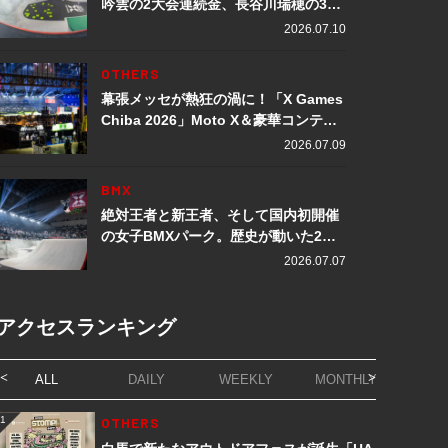
吟雲の2大会連続金、長谷川瑞穂の3メ
ダル獲得など数々の快挙をプレイバッ
2026.07.10
ク「X Games Chiba 2026」
OTHERS
幕張メッセが熱狂の渦に！「X Games
Chiba 2026」Moto X＆豪華コンテン
ツレポート
2026.07.09
BMX
絶対王者と新王者、そして国内初開催
の女子BMXパーク。歴史が動いた2日
間「X Games Chiba 2026」
2026.07.07
アクセスランキング
ALL
DAILY
WEEKLY
MONTHLY
1
OTHERS
1