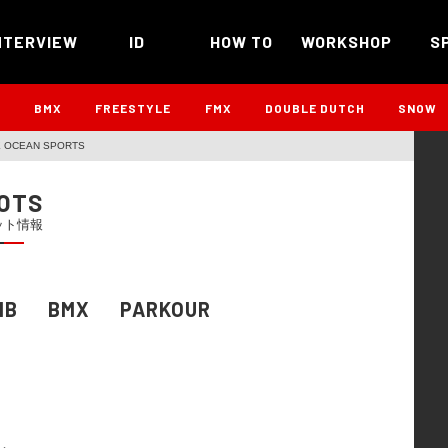
NTERVIEW
ID
HOW TO
WORKSHOP
S
B
BMX
FREESTYLE
FMX
DOUBLE DUTCH
SNOW
K OCEAN SPORTS
OTS
ット情報
MB
BMX
PARKOUR