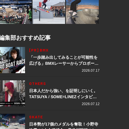
編集部おすすめ記事
[PR] BMX
「一歩踏み出してみることが可能性を
広げる」BMXレーサーからプロボート
レーサーへ転身。上田龍星が体現する
2026.07.17
挑戦の軌跡
OTHERS
日本人だから強い、を証明しにいく。
TATSUYA / SOME≡LINEZインタビュ
ー
2026.07.12
SKATE
日本勢が17個のメダルを奪取！小野寺