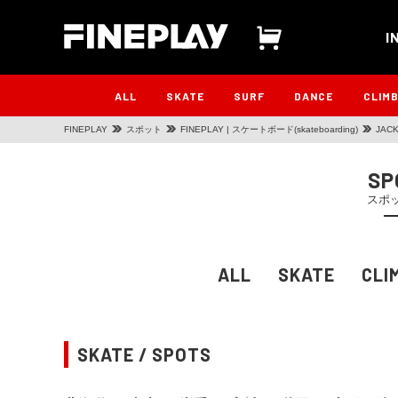
I
ALL
SKATE
SURF
DANCE
CLIM
FINEPLAY
スポット
FINEPLAY | スケートボード(skateboarding)
JAC
SP
スポ
ALL
SKATE
CLI
SKATE / SPOTS