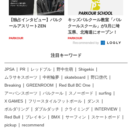
【独占インタビュー】パルク
キッズパルクール教室「パル
ールアスリートZEN
クールスクール」が3月に埼
玉県、北海道にオープン！
PARKOUR
PARKOUR
Recommended by
注目キーワード
JPSA
PR
レッドブル
野中生萌
Shigekix
ムラサキスポーツ
中村輪夢
skateboard
野口啓代
Breaking
GREENROOM
Red Bull BC One
アーバンスポーツ
パルクール
スノーボード
surfing
X GAMES
フリースタイルフットボール
ダンス
ボルダリング
ダブルダッチ
クライミング
INTERVIEW
Red Bull
ブレイキン
BMX
サーフィン
スケートボード
pickup
recommend