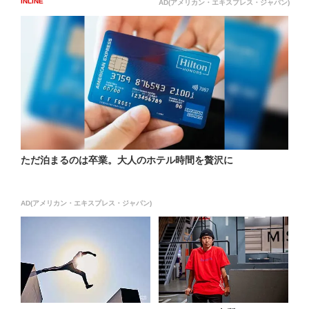
ル...
INLINE
AD(アメリカン・エキスプレス・ジャパン)
ただ泊まるのは卒業。大人のホテル時間を贅沢に
AD(アメリカン・エキスプレス・ジャパン)