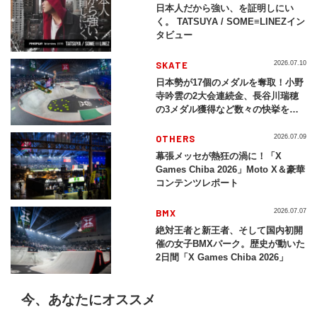
日本人だから強い、を証明しにい
く。 TATSUYA / SOME≡LINEZイン
タビュー
SKATE
2026.07.10
日本勢が17個のメダルを奪取！小野
寺吟雲の2大会連続金、長谷川瑞穂
の3メダル獲得など数々の快挙をプ
レイバック「X Games Chiba
2026」
OTHERS
2026.07.09
幕張メッセが熱狂の渦に！「X
Games Chiba 2026」Moto X＆豪華
コンテンツレポート
BMX
2026.07.07
絶対王者と新王者、そして国内初開
催の女子BMXパーク。歴史が動いた
2日間「X Games Chiba 2026」
今、あなたにオススメ