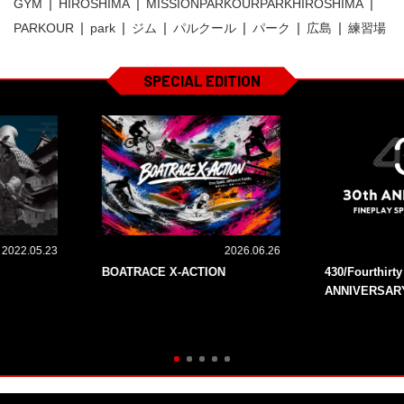
GYM
HIROSHIMA
MISSIONPARKOURPARKHIROSHIMA
PARKOUR
park
ジム
パルクール
パーク
広島
練習場
SPECIAL EDITION
2022.05.23
2026.06.26
BOATRACE X-ACTION
430/Fourthirt
ANNIVERSAR