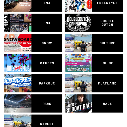
BMX
FREESTYLE
DOUBLE
FMX
DUTCH
SNOW
CULTURE
OTHERS
INLINE
PARKOUR
FLATLAND
PARK
RACE
STREET