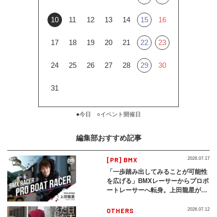
10
11
12
13
14
15
16
17
18
19
20
21
22
23
24
25
26
27
28
29
30
31
●今日 ○イベント開催日
編集部おすすめ記事
[PR] BMX
2026.07.17
「一歩踏み出してみることが可能性
を広げる」BMXレーサーからプロボ
ートレーサーへ転身。上田龍星が体
現する挑戦の軌跡
OTHERS
2026.07.12