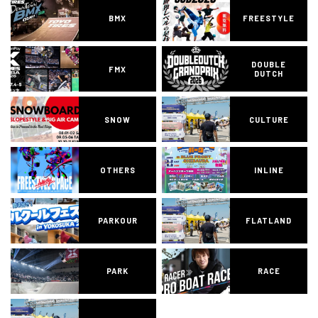
BMX
FREESTYLE
DOUBLE
FMX
DUTCH
SNOW
CULTURE
OTHERS
INLINE
PARKOUR
FLATLAND
PARK
RACE