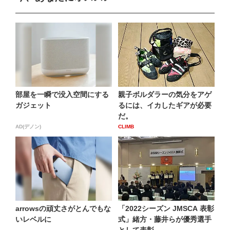
部屋を一瞬で没入空間にする
親子ボルダラーの気分をアゲ
ガジェット
るには、イカしたギアが必要
だ。
AD(デノン)
CLIMB
arrowsの頑丈さがとんでもな
「2022シーズン JMSCA 表彰
いレベルに
式」緒方・藤井らが優秀選手
として表彰