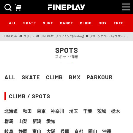
ALL
SKATE
SURF
DANCE
CLIMB
BMX
FREESTY
FINEPLAY
スポット
FINEPLAY | クライミング(climbing)
グリーンアロー ベイフロント蘇
我店
SPOTS
スポット情報
ALL
SKATE
CLIMB
BMX
PARKOUR
CLIMB / SPOTS
北海道
秋田
東京
神奈川
埼玉
千葉
茨城
栃木
群馬
山梨
新潟
愛知
岐阜
静岡
富山
大阪
兵庫
京都
岡山
沖縄