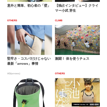
意外と簡単、初心者の「壁」
【独占インタビュー】クライ
マー小武 芽生
OTHERS
CLIMB
堅牢さ・コスパだけじゃない
激闘！ 体を使うチェス
最新「arrows」事情
AD(arrows)
OTHERS