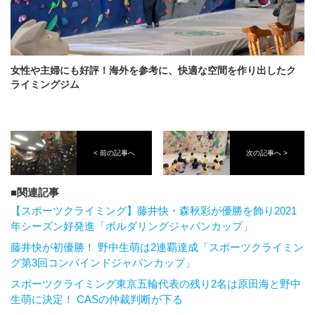
女性や主婦にも好評！海外を参考に、快適な空間を作り出したク
ライミングジム
< 前の記事へ
次の記事へ >
関連記事
【スポーツクライミング】藤井快・森秋彩が優勝を飾り2021
年シーズン好発進「ボルダリングジャパンカップ」
藤井快が初優勝！ 野中生萌は2連覇達成「スポーツクライミン
グ第3回コンバインドジャパンカップ」
スポーツクライミング東京五輪代表の残り2名は原田海と野中
生萌に決定！ CASの仲裁判断が下る