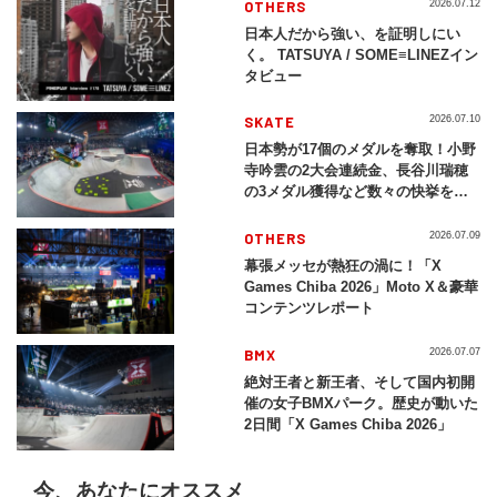
OTHERS
2026.07.12
日本人だから強い、を証明しにい
く。 TATSUYA / SOME≡LINEZイン
タビュー
SKATE
2026.07.10
日本勢が17個のメダルを奪取！小野
寺吟雲の2大会連続金、長谷川瑞穂
の3メダル獲得など数々の快挙をプ
レイバック「X Games Chiba
2026」
OTHERS
2026.07.09
幕張メッセが熱狂の渦に！「X
Games Chiba 2026」Moto X＆豪華
コンテンツレポート
BMX
2026.07.07
絶対王者と新王者、そして国内初開
催の女子BMXパーク。歴史が動いた
2日間「X Games Chiba 2026」
今、あなたにオススメ