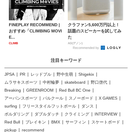
FINEPLAY RECOMMEND |
クラファン5,600万円以上！
おすすめ「CLIMBING MOVI
話題のスピーカーを試してみ
E...
た
CLIMB
AD(デノン)
Recommended by
注目キーワード
JPSA
PR
レッドブル
野中生萌
Shigekix
ムラサキスポーツ
中村輪夢
skateboard
野口啓代
Breaking
GREENROOM
Red Bull BC One
アーバンスポーツ
パルクール
スノーボード
X GAMES
surfing
フリースタイルフットボール
ダンス
ボルダリング
ダブルダッチ
クライミング
INTERVIEW
Red Bull
ブレイキン
BMX
サーフィン
スケートボード
pickup
recommend