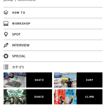
HOW TO
WORKSHOP
SPOT
INTERVIEW
SPECIAL
カテゴリ
SKATE
SURF
DANCE
CLIMB