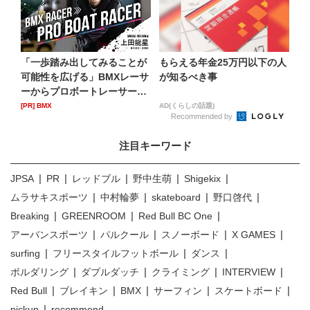
「一歩踏み出してみることが
もらえる年金25万円以下の人
可能性を広げる」BMXレーサ
が知るべき事
ーからプロボートレーサー
へ...
[PR] BMX
AD(くらしの話題)
Recommended by
注目キーワード
JPSA
PR
レッドブル
野中生萌
Shigekix
ムラサキスポーツ
中村輪夢
skateboard
野口啓代
Breaking
GREENROOM
Red Bull BC One
アーバンスポーツ
パルクール
スノーボード
X GAMES
surfing
フリースタイルフットボール
ダンス
ボルダリング
ダブルダッチ
クライミング
INTERVIEW
Red Bull
ブレイキン
BMX
サーフィン
スケートボード
pickup
recommend