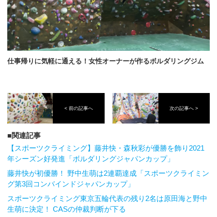
仕事帰りに気軽に通える！女性オーナーが作るボルダリングジム
< 前の記事へ
次の記事へ >
関連記事
【スポーツクライミング】藤井快・森秋彩が優勝を飾り2021
年シーズン好発進「ボルダリングジャパンカップ」
藤井快が初優勝！ 野中生萌は2連覇達成「スポーツクライミン
グ第3回コンバインドジャパンカップ」
スポーツクライミング東京五輪代表の残り2名は原田海と野中
生萌に決定！ CASの仲裁判断が下る