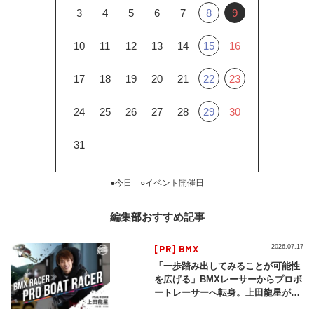
3
4
5
6
7
8
9
10
11
12
13
14
15
16
17
18
19
20
21
22
23
24
25
26
27
28
29
30
31
●今日 ○イベント開催日
編集部おすすめ記事
[PR] BMX
2026.07.17
「一歩踏み出してみることが可能性
を広げる」BMXレーサーからプロボ
ートレーサーへ転身。上田龍星が体
現する挑戦の軌跡