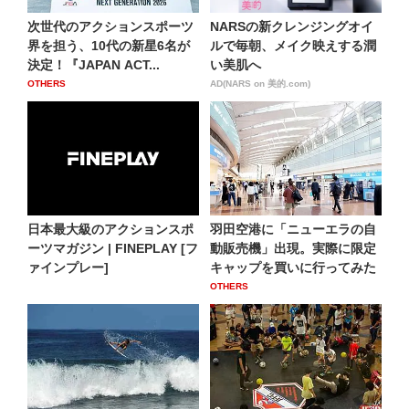
次世代のアクションスポーツ
NARSの新クレンジングオイ
界を担う、10代の新星6名が
ルで毎朝、メイク映えする潤
決定！『JAPAN ACT...
い美肌へ
OTHERS
AD(NARS on 美的.com)
日本最大級のアクションスポ
羽田空港に「ニューエラの自
ーツマガジン | FINEPLAY [フ
動販売機」出現。実際に限定
ァインプレー]
キャップを買いに行ってみた
OTHERS