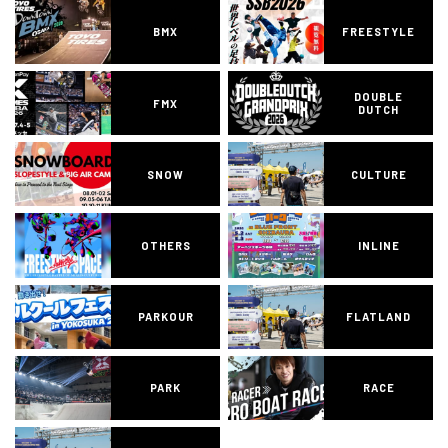
BMX
FREESTYLE
DOUBLE
FMX
DUTCH
SNOW
CULTURE
OTHERS
INLINE
PARKOUR
FLATLAND
PARK
RACE