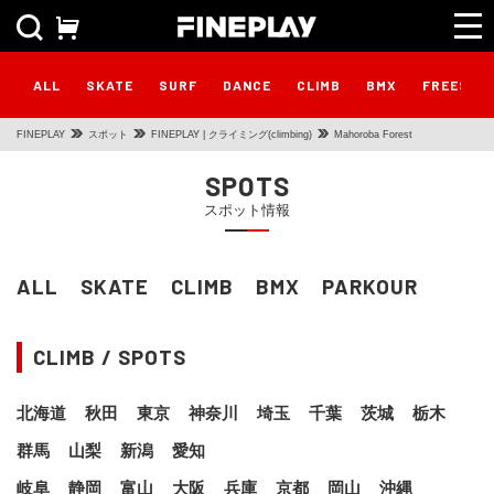
ALL
SKATE
SURF
DANCE
CLIMB
BMX
FREESTY
FINEPLAY
スポット
FINEPLAY | クライミング(climbing)
Mahoroba Forest
SPOTS
スポット情報
ALL
SKATE
CLIMB
BMX
PARKOUR
CLIMB / SPOTS
北海道
秋田
東京
神奈川
埼玉
千葉
茨城
栃木
群馬
山梨
新潟
愛知
岐阜
静岡
富山
大阪
兵庫
京都
岡山
沖縄