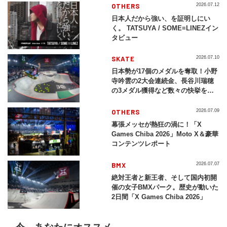
OTHERS
2026.07.12
日本人だから強い、を証明しにい
く。 TATSUYA / SOME≡LINEZイン
タビュー
SKATE
2026.07.10
日本勢が17個のメダルを奪取！小野
寺吟雲の2大会連続金、長谷川瑞穂
の3メダル獲得など数々の快挙をプ
レイバック「X Games Chiba
2026」
OTHERS
2026.07.09
幕張メッセが熱狂の渦に！「X
Games Chiba 2026」Moto X＆豪華
コンテンツレポート
BMX
2026.07.07
絶対王者と新王者、そして国内初開
催の女子BMXパーク。歴史が動いた
2日間「X Games Chiba 2026」