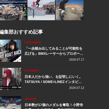
編集部おすすめ記事
[PR] BMX
「一歩踏み出してみることが可能性を
広げる」BMXレーサーからプロボート
レーサーへ転身。上田龍星が体現する
2026.07.17
挑戦の軌跡
OTHERS
日本人だから強い、を証明しにいく。
TATSUYA / SOME≡LINEZインタビュ
ー
2026.07.12
SKATE
日本勢が17個のメダルを奪取！小野寺