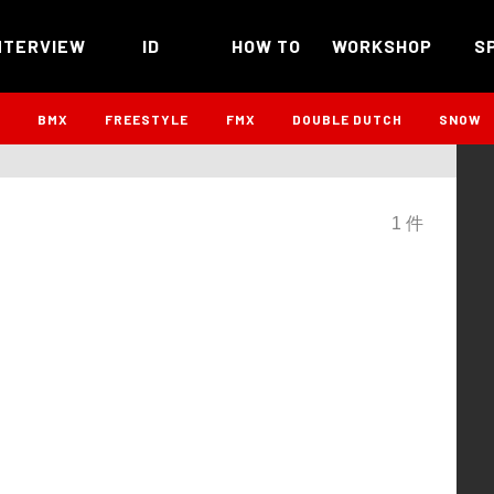
NTERVIEW
ID
HOW TO
WORKSHOP
S
B
BMX
FREESTYLE
FMX
DOUBLE DUTCH
SNOW
1 件