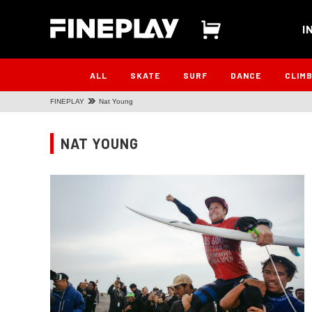
I
ALL
SKATE
SURF
DANCE
CLIM
FINEPLAY
Nat Young
NAT YOUNG