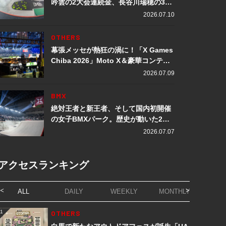
吟雲の2大会連続金、長谷川瑞穂の3メ
ダル獲得など数々の快挙をプレイバッ
2026.07.10
ク「X Games Chiba 2026」
OTHERS
幕張メッセが熱狂の渦に！「X Games
Chiba 2026」Moto X＆豪華コンテン
ツレポート
2026.07.09
BMX
絶対王者と新王者、そして国内初開催
の女子BMXパーク。歴史が動いた2日
間「X Games Chiba 2026」
2026.07.07
アクセスランキング
ALL
DAILY
WEEKLY
MONTHLY
1
OTHERS
1