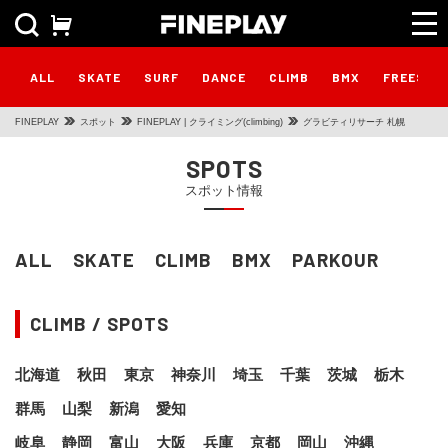
ALL
SKATE
SURF
DANCE
CLIMB
BMX
FREESTY
FINEPLAY
スポット
FINEPLAY | クライミング(climbing)
グラビティリサーチ 札幌
SPOTS
スポット情報
ALL
SKATE
CLIMB
BMX
PARKOUR
CLIMB / SPOTS
北海道
秋田
東京
神奈川
埼玉
千葉
茨城
栃木
群馬
山梨
新潟
愛知
岐阜
静岡
富山
大阪
兵庫
京都
岡山
沖縄