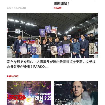
展開開始！
AD(くらしの話題)
SKATE
新たな歴史を刻む！大貫海斗が国内最高得点を更新。女子は
永井音寧が優勝！PARKO...
PARKOUR