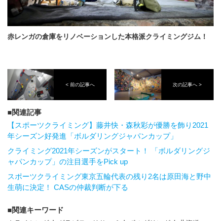
赤レンガの倉庫をリノベーションした本格派クライミングジム！
< 前の記事へ
次の記事へ >
関連記事
【スポーツクライミング】藤井快・森秋彩が優勝を飾り2021
年シーズン好発進「ボルダリングジャパンカップ」
クライミング2021年シーズンがスタート！ 「ボルダリングジ
ャパンカップ」の注目選手をPick up
スポーツクライミング東京五輪代表の残り2名は原田海と野中
生萌に決定！ CASの仲裁判断が下る
関連キーワード