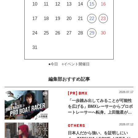
10
11
12
13
14
15
16
17
18
19
20
21
22
23
24
25
26
27
28
29
30
31
●今日 ○イベント開催日
編集部おすすめ記事
[PR] BMX
2026.07.17
「一歩踏み出してみることが可能性
を広げる」BMXレーサーからプロボ
ートレーサーへ転身。上田龍星が体
現する挑戦の軌跡
OTHERS
2026.07.12
日本人だから強い、を証明しにい