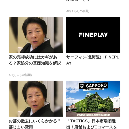
AD(くらしの話題)
家の売却成功にはカギがあ
サーフィン(北海道) | FINEPL
る？家処分の基礎知識を解説
AY
AD(くらしの話題)
お墓の撤去にいくらかかる？
「TACTICS」日本市場初進
墓じまい費用
出！店舗およびEコマースを