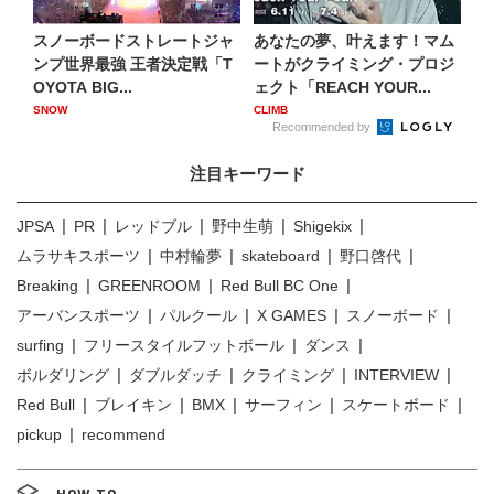
スノーボードストレートジャ
あなたの夢、叶えます！マム
ンプ世界最強 王者決定戦「T
ートがクライミング・プロジ
OYOTA BIG...
ェクト「REACH YOUR...
SNOW
CLIMB
Recommended by
注目キーワード
JPSA
PR
レッドブル
野中生萌
Shigekix
ムラサキスポーツ
中村輪夢
skateboard
野口啓代
Breaking
GREENROOM
Red Bull BC One
アーバンスポーツ
パルクール
X GAMES
スノーボード
surfing
フリースタイルフットボール
ダンス
ボルダリング
ダブルダッチ
クライミング
INTERVIEW
Red Bull
ブレイキン
BMX
サーフィン
スケートボード
pickup
recommend