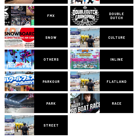
DOUBLE
FMX
DUTCH
SNOW
CULTURE
OTHERS
INLINE
PARKOUR
FLATLAND
PARK
RACE
STREET