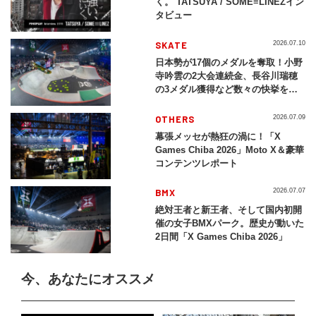
く。 TATSUYA / SOME≡LINEZイン
タビュー
SKATE
2026.07.10
日本勢が17個のメダルを奪取！小野
寺吟雲の2大会連続金、長谷川瑞穂
の3メダル獲得など数々の快挙をプ
レイバック「X Games Chiba
2026」
OTHERS
2026.07.09
幕張メッセが熱狂の渦に！「X
Games Chiba 2026」Moto X＆豪華
コンテンツレポート
BMX
2026.07.07
絶対王者と新王者、そして国内初開
催の女子BMXパーク。歴史が動いた
2日間「X Games Chiba 2026」
今、あなたにオススメ