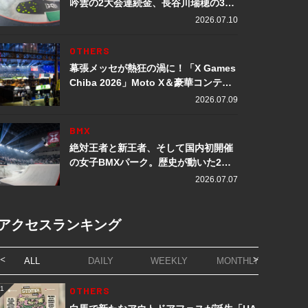
吟雲の2大会連続金、長谷川瑞穂の3メ
ダル獲得など数々の快挙をプレイバッ
2026.07.10
ク「X Games Chiba 2026」
OTHERS
幕張メッセが熱狂の渦に！「X Games
Chiba 2026」Moto X＆豪華コンテン
ツレポート
2026.07.09
BMX
絶対王者と新王者、そして国内初開催
の女子BMXパーク。歴史が動いた2日
間「X Games Chiba 2026」
2026.07.07
アクセスランキング
ALL
DAILY
WEEKLY
MONTHLY
1
OTHERS
1