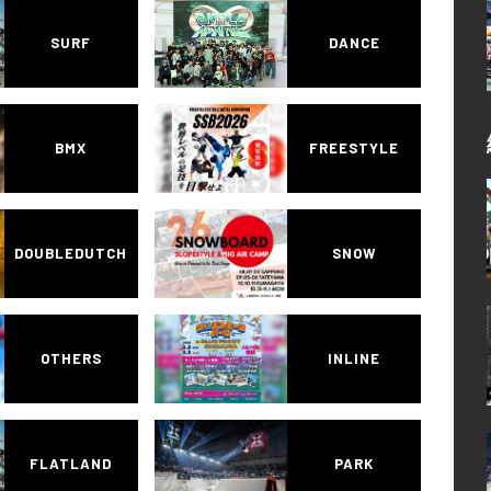
SURF
DANCE
BMX
FREESTYLE
DOUBLEDUTCH
SNOW
OTHERS
INLINE
FLATLAND
PARK