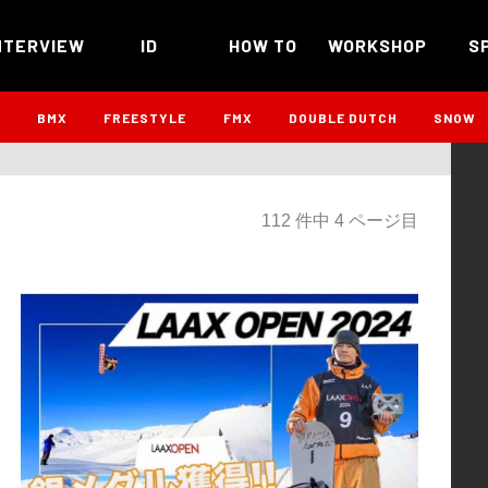
NTERVIEW
ID
HOW TO
WORKSHOP
S
B
BMX
FREESTYLE
FMX
DOUBLE DUTCH
SNOW
112 件中 4 ページ目