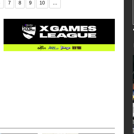
6
7
8
9
10
…