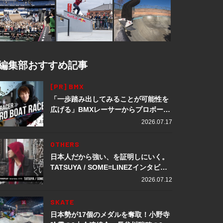
編集部おすすめ記事
[PR] BMX
「一歩踏み出してみることが可能性を
広げる」BMXレーサーからプロボート
レーサーへ転身。上田龍星が体現する
2026.07.17
挑戦の軌跡
OTHERS
日本人だから強い、を証明しにいく。
TATSUYA / SOME≡LINEZインタビュ
ー
2026.07.12
SKATE
日本勢が17個のメダルを奪取！小野寺