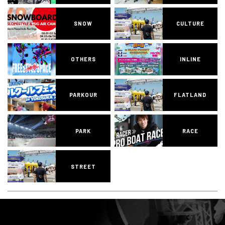
SNOW
CULTURE
OTHERS
INLINE
PARKOUR
FLATLAND
PARK
RACE
STREET