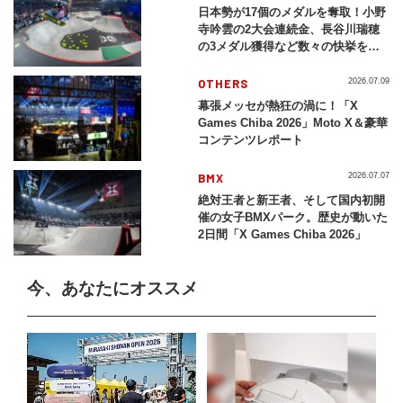
日本勢が17個のメダルを奪取！小野
寺吟雲の2大会連続金、長谷川瑞穂
の3メダル獲得など数々の快挙をプ
レイバック「X Games Chiba
2026」
OTHERS
2026.07.09
幕張メッセが熱狂の渦に！「X
Games Chiba 2026」Moto X＆豪華
コンテンツレポート
BMX
2026.07.07
絶対王者と新王者、そして国内初開
催の女子BMXパーク。歴史が動いた
2日間「X Games Chiba 2026」
今、あなたにオススメ