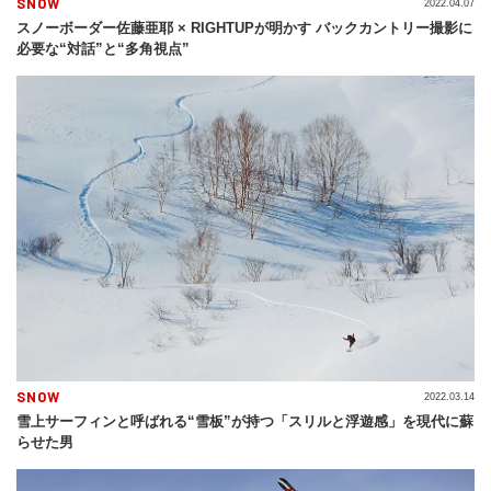
SNOW
2022.04.07
スノーボーダー佐藤亜耶 × RIGHTUPが明かす バックカントリー撮影に
必要な“対話”と“多角視点”
SNOW
2022.03.14
雪上サーフィンと呼ばれる“雪板”が持つ「スリルと浮遊感」を現代に蘇
らせた男