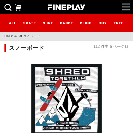
ALL
SKATE
SURF
DANCE
CLIMB
BMX
FREESTY
FINEPLAY
スノーボード
スノーボード
112 件中 6 ページ目