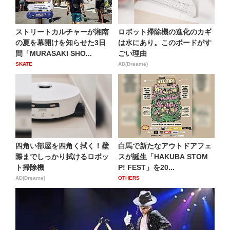
ストリートカルチャーが湘南
ロボット掃除機の進化のカギ
の夏を幕開けを知らせた3日
は水にあり。このボードがす
間「MURASAKI SHO...
ごい理由
SKATE
AD(Dreame)
四角い部屋を四角く拭く！壁
白馬で新たなアウトドアフェ
際までしっかり拭けるロボッ
スが誕生「HAKUBA STOM
ト掃除機
P! FEST」を20...
AD(Dreame)
OTHERS