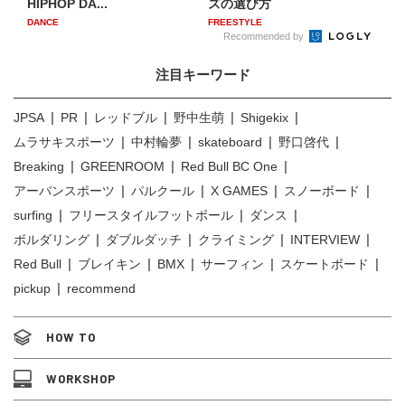
HIPHOP DA...
ズの選び方
DANCE
FREESTYLE
Recommended by
注目キーワード
JPSA
PR
レッドブル
野中生萌
Shigekix
ムラサキスポーツ
中村輪夢
skateboard
野口啓代
Breaking
GREENROOM
Red Bull BC One
アーバンスポーツ
パルクール
X GAMES
スノーボード
surfing
フリースタイルフットボール
ダンス
ボルダリング
ダブルダッチ
クライミング
INTERVIEW
Red Bull
ブレイキン
BMX
サーフィン
スケートボード
pickup
recommend
HOW TO
WORKSHOP