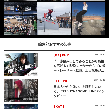
編集部おすすめ記事
[PR] BMX
2026.07.17
「一歩踏み出してみることが可能性
を広げる」BMXレーサーからプロボ
ートレーサーへ転身。上田龍星が体
現する挑戦の軌跡
OTHERS
2026.07.12
日本人だから強い、を証明しにい
く。 TATSUYA / SOME≡LINEZイン
タビュー
SKATE
2026.07.10