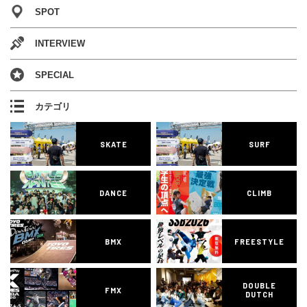
SPOT
INTERVIEW
SPECIAL
カテゴリ
SKATE
SURF
DANCE
CLIMB
BMX
FREESTYLE
DOUBLE
FMX
DUTCH