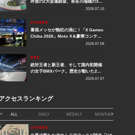
吟雲の2大会連続金、長谷川瑞穂の3メ
ダル獲得など数々の快挙をプレイバッ
2026.07.10
ク「X Games Chiba 2026」
OTHERS
幕張メッセが熱狂の渦に！「X Games
Chiba 2026」Moto X＆豪華コンテン
ツレポート
2026.07.09
BMX
絶対王者と新王者、そして国内初開催
の女子BMXパーク。歴史が動いた2日
間「X Games Chiba 2026」
2026.07.07
アクセスランキング
ALL
DAILY
WEEKLY
MONTHLY
1
OTHERS
1