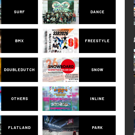
SURF
DANCE
BMX
FREESTYLE
DOUBLEDUTCH
SNOW
OTHERS
INLINE
FLATLAND
PARK