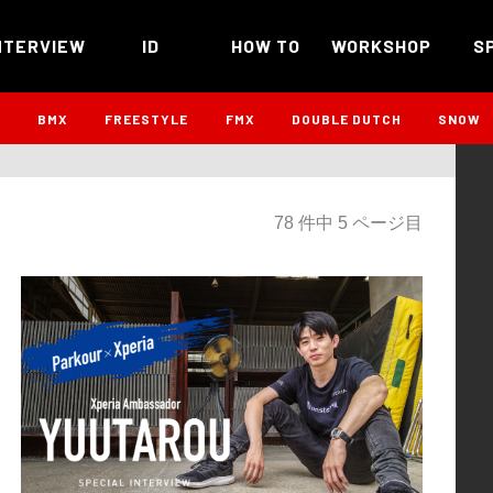
NTERVIEW
ID
HOW TO
WORKSHOP
S
B
BMX
FREESTYLE
FMX
DOUBLE DUTCH
SNOW
78 件中 5 ページ目