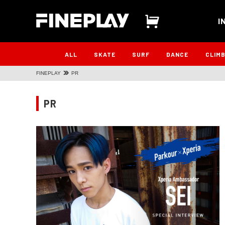
I
ALL
SKATE
SURF
DANCE
CLIM
FINEPLAY
PR
PR