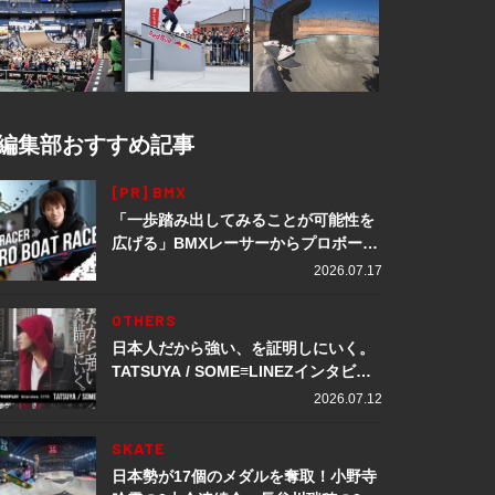
編集部おすすめ記事
[PR] BMX
「一歩踏み出してみることが可能性を
広げる」BMXレーサーからプロボート
レーサーへ転身。上田龍星が体現する
2026.07.17
挑戦の軌跡
OTHERS
日本人だから強い、を証明しにいく。
TATSUYA / SOME≡LINEZインタビュ
ー
2026.07.12
SKATE
日本勢が17個のメダルを奪取！小野寺