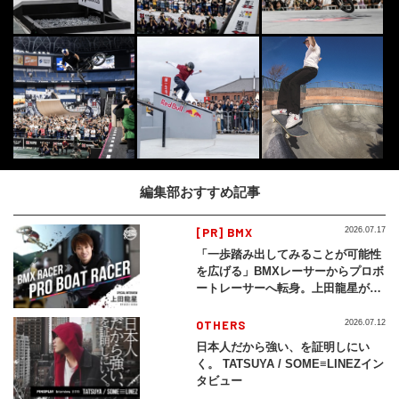
編集部おすすめ記事
[PR] BMX
2026.07.17
「一歩踏み出してみることが可能性
を広げる」BMXレーサーからプロボ
ートレーサーへ転身。上田龍星が体
現する挑戦の軌跡
OTHERS
2026.07.12
日本人だから強い、を証明しにい
く。 TATSUYA / SOME≡LINEZイン
タビュー