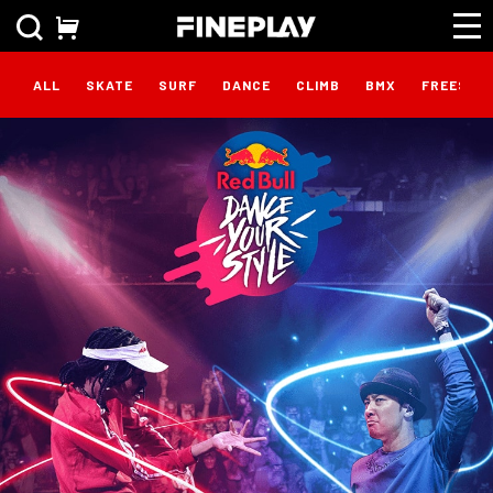
ALL
SKATE
SURF
DANCE
CLIMB
BMX
FREESTY