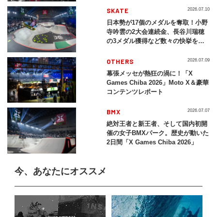
SKATE
2026.07.10
日本勢が17個のメダルを奪取！小野
寺吟雲の2大会連続金、長谷川瑞穂
の3メダル獲得など数々の快挙をプ
レイバック「X Games Chiba
2026」
OTHERS
2026.07.09
幕張メッセが熱狂の渦に！「X
Games Chiba 2026」Moto X＆豪華
コンテンツレポート
BMX
2026.07.07
絶対王者と新王者、そして国内初開
催の女子BMXパーク。歴史が動いた
2日間「X Games Chiba 2026」
今、あなたにオススメ