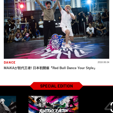
DANCE
2018.06.04
MAiKAが初代王者! 日本初開催『Red Bull Dance Your Style』
SPECIAL EDITION