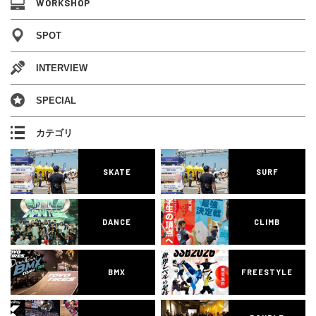
WORKSHOP
SPOT
INTERVIEW
SPECIAL
カテゴリ
SKATE
SURF
DANCE
CLIMB
BMX
FREESTYLE