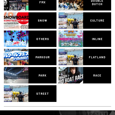
DOUBLE
FMX
DUTCH
SNOW
CULTURE
OTHERS
INLINE
PARKOUR
FLATLAND
PARK
RACE
STREET