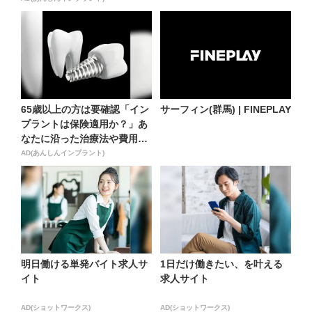
65歳以上の方は要確認「イン
サーフィン(群馬) | FINEPLAY
プラントは保険適用か？」あ
なたに沿った治療法や費用
を...
AD(あんしんインプラント)
明日働ける単発バイト求人サ
1日だけ働きたい、を叶える
イト
求人サイト
AD(ショットワークス)
AD(ショットワークス)